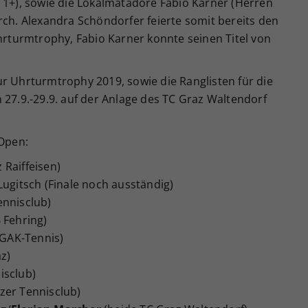
 1+), sowie die Lokalmatadore Fabio Karner (Herren
rch. Alexandra Schöndorfer feierte somit bereits den
Uhrturmtrophy, Fabio Karner konnte seinen Titel von
r Uhrturmtrophy 2019, sowie die Ranglisten für die
 27.9.-29.9. auf der Anlage des TC Graz Waltendorf
 Open:
 Raiffeisen)
Lugitsch (Finale noch ausständig)
ennisclub)
 Fehring)
GAK-Tennis)
z)
isclub)
zer Tennisclub)