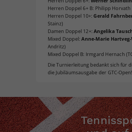
Herren Doppel 6+:
Werner Schindli
Herren Doppel 6+ B: Philipp Horvath
Herren Doppel 10+:
Gerald Fahrnbe
Stainz)
Damen Doppel 12+:
Angelika Tausc
Mixed Doppel:
Anne-Marie Hartveg-
Andritz)
Mixed Doppel B: Irmgard Hernach (T
Die Turnierleitung bedankt sich für 
die Jubiläumsausgabe der GTC-Open
Tennisspo