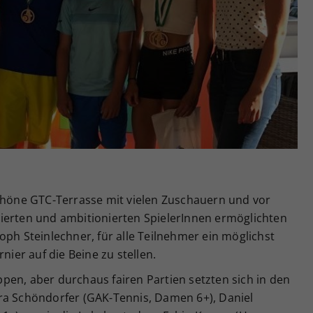
Zweck
generierte ID, für die historische Speicherung
Ihrer vorgenommen Einstellungen, falls der
Webseiten-Betreiber dies eingestellt hat.
schöne GTC-Terrasse mit vielen Zuschauern und vor
ierten und ambitionierten SpielerInnen ermöglichten
oph Steinlechner, für alle Teilnehmer ein möglichst
er auf die Beine zu stellen.
pen, aber durchaus fairen Partien setzten sich in den
ra Schöndorfer (GAK-Tennis, Damen 6+), Daniel