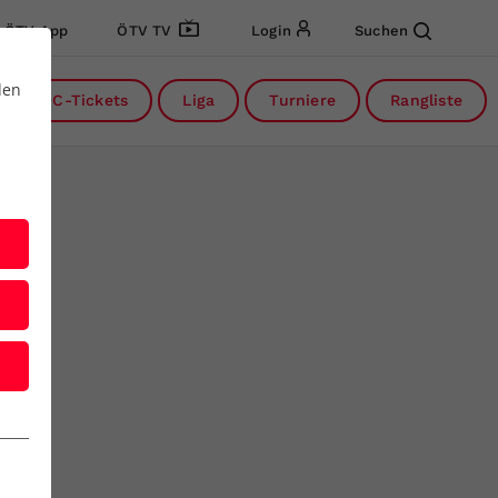
ÖTV App
ÖTV TV
Login
Suchen
den
DC-Tickets
Liga
Turniere
Rangliste