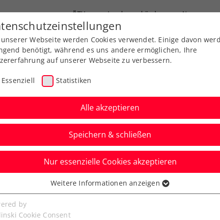
ÖTV
Landesverbände
News
tenschutzeinstellungen
 unserer Webseite werden Cookies verwendet. Einige davon wer
Ausbildungen
Services
Über uns
ngend benötigt, während es uns andere ermöglichen, Ihre
zererfahrung auf unserer Webseite zu verbessern.
Essenziell
Statistiken
Alle akzeptieren
Speichern & schließen
Nur essenzielle Cookies akzeptieren
 2019 - Die GTC-Open
Weitere Informationen anzeigen
ssenziell
n - das Masters folgt
senzielle Cookies werden für grundlegende Funktionen der
ered by
bseite benötigt. Dadurch ist gewährleistet, dass die Webseite
linski Cookie Consent