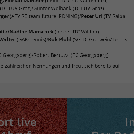
ng
/
Florian Marcher
(beide TC Graz Waltendorf)
 (TC LUV Graz)/Gunter Wolbank (TC LUV Graz)
rger
(ATV RE team future IRDNING)/
Peter Url
(TV Raiba
hitz/Nadine Manschek
(beide UTC Wildon)
Walter
(GAK-Tennis)/
Rok Plohl
(SG TC Gratwein/Tennis
C Georgsberg)/Robert Bertuzzi (TC Georgsberg)
die zahlreichen Nennungen und freut sich bereits auf
!
rt live
I