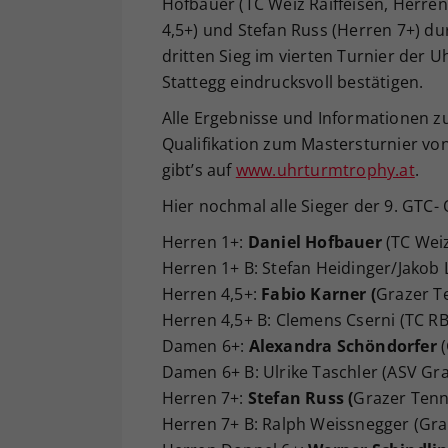
Hofbauer (TC Weiz Raiffeisen, Herren
4,5+) und Stefan Russ (Herren 7+) du
dritten Sieg im vierten Turnier der 
Stattegg eindrucksvoll bestätigen.
Alle Ergebnisse und Informationen zu
Qualifikation zum Mastersturnier von
gibt’s auf
www.uhrturmtrophy.at
.
Hier nochmal alle Sieger der 9. GTC-
Herren 1+:
Daniel Hofbauer
(TC Weiz
Herren 1+ B: Stefan Heidinger/Jakob 
Herren 4,5+:
Fabio Karner (
Grazer T
Herren 4,5+ B: Clemens Cserni (TC RB
Damen 6+:
Alexandra Schöndorfer
(
Damen 6+ B: Ulrike Taschler (ASV Gra
Herren 7+:
Stefan Russ (
Grazer Tenn
Herren 7+ B: Ralph Weissnegger (Gra