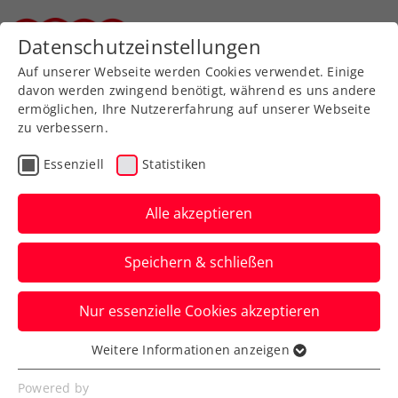
Zurück zur Newsübersicht
Datenschutzeinstellungen
Steirischer Tennisverband
Auf unserer Webseite werden Cookies verwendet. Einige
davon werden zwingend benötigt, während es uns andere
ermöglichen, Ihre Nutzererfahrung auf unserer Webseite
zu verbessern.
Davis Cup
Verbands-Info
Essenziell
Statistiken
Kooperationen
Alle akzeptieren
vibe moves you ist
Speichern & schließen
offizieller ÖTV-
Mobilitätspartner
Nur essenzielle Cookies akzeptieren
Der ÖTV setzt mit vibe moves you und in
Weitere Informationen anzeigen
Essenziell
Zusammenarbeit mit BMW Bierbaum auf
Essenzielle Cookies werden für grundlegende
Powered by
ressourcenschonende Mobilität.