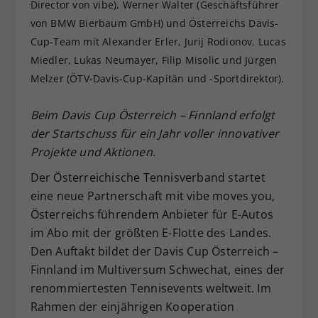
Director von vibe), Werner Walter (Geschäftsführer
Dieser Wert speichert Ihre Consent-
von BMW Bierbaum GmbH) und Österreichs Davis-
Einstellungen. Unter anderem eine
Cup-Team mit Alexander Erler, Jurij Rodionov, Lucas
zufällig generierte ID, für die
Miedler, Lukas Neumayer, Filip Misolic und Jürgen
Zweck
historische Speicherung Ihrer
Melzer (ÖTV-Davis-Cup-Kapitän und -Sportdirektor).
vorgenommen Einstellungen, falls der
Webseiten-Betreiber dies eingestellt
hat.
Beim Davis Cup Österreich – Finnland erfolgt
der Startschuss für ein Jahr voller innovativer
Projekte und Aktionen.
Der Österreichische Tennisverband startet
eine neue Partnerschaft mit vibe moves you,
Österreichs führendem Anbieter für E-Autos
im Abo mit der größten E-Flotte des Landes.
Den Auftakt bildet der Davis Cup Österreich –
Finnland im Multiversum Schwechat, eines der
renommiertesten Tennisevents weltweit. Im
Rahmen der einjährigen Kooperation