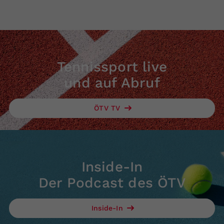
Tennissport live
und auf Abruf
ÖTV TV
Inside-In
Der Podcast des ÖTV
Inside-In