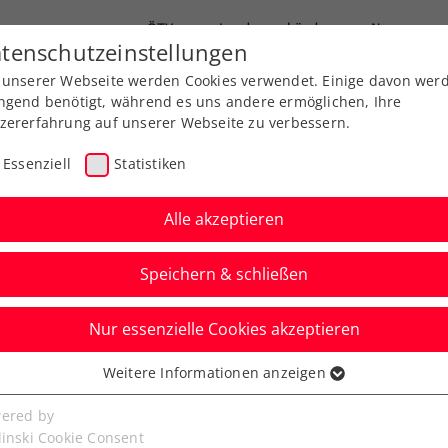
ÖTV
Landesverbände
News
tenschutzeinstellungen
 unserer Webseite werden Cookies verwendet. Einige davon wer
Ausbildungen
Services
Über uns
ngend benötigt, während es uns andere ermöglichen, Ihre
zererfahrung auf unserer Webseite zu verbessern.
Essenziell
Statistiken
Alle akzeptieren
Speichern & schließen
Nur essenzielle Cookies akzeptieren
orm: Behrmann lässt in
Weitere Informationen anzeigen
ssenziell
 ITF-Finale folgen
senzielle Cookies werden für grundlegende Funktionen der
ered by
bseite benötigt. Dadurch ist gewährleistet, dass die Webseite
linski Cookie Consent