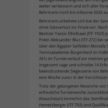
weiter verbessern und sich aller Vora
Behrmann noch bis inklusive 2026 auf
Behrmann arbeitete sich bei der Sand
ohne Satzverlust ins Finale vor. Nac
Besitzer Yassin Elhefnawi (ITF 1923) p
Polen Aleksander Blus (ITF 272) bei se
über den Ägypter Seifelden Mostafa S
Tennisakademie Burgenland im Halbfin
261) im Turnierverlauf am meisten g
insgesamt sage und schreibe 14 Erfol
beeindruckende Siegesserie von Beh
eine Woche zuvor in der Vorschlussru
Trotz der gelungenen Revanche von S
erfreuliche Turnierwoche zurückblic
(Kasachstan) immerhin das Semifinal
Hemetzberger (ITF 792) und Qualifika