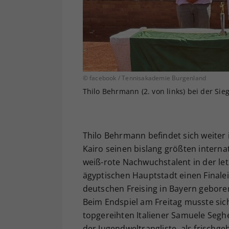
© facebook / Tennisakademie Burgenland
Thilo Behrmann (2. von links) bei der Si
Thilo Behrmann befindet sich weiter
Kairo seinen bislang größten internat
weiß-rote Nachwuchstalent in der let
ägyptischen Hauptstadt einen Finale
deutschen Freising in Bayern geboren
Beim Endspiel am Freitag musste sich
topgereihten Italiener Samuele Seghet
der Jugendweltrangliste, als frischge