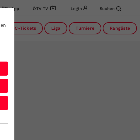
ÖTV App
ÖTV TV
Login
Suchen
den
DC-Tickets
Liga
Turniere
Rangliste