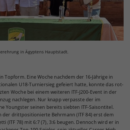
Zweck
generierte ID, für die historische Speicherung
Ihrer vorgenommen Einstellungen, falls der
Webseiten-Betreiber dies eingestellt hat.
egerehrung in Ägyptens Hauptstadt.
 in Topform. Eine Woche nachdem der 16-Jährige in
ionalen U18-Turniersieg gefeiert hatte, konnte das rot-
zten Woche bei einem weiteren ITF-J200-Event in der
inzug nachlegen. Nur knapp verpasste der im
e Youngster seinen bereits siebten ITF-Saisontitel.
 der drittpositionierte Behrmann (ITF 84) erst dem
ti (ITF 78) mit 6:7 (7), 3:6 beugen. Dennoch wird er in
backener Top-100-Spieler, sein aktuelles Career High