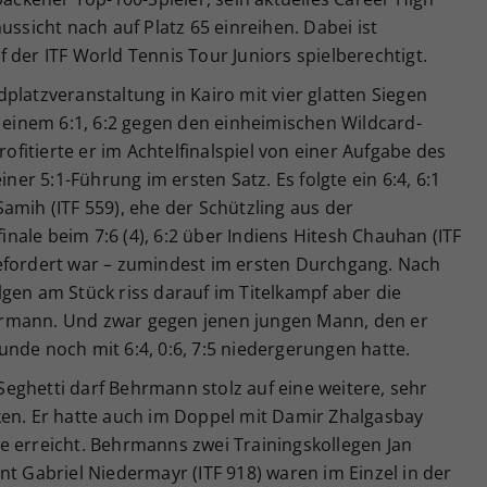
ussicht nach auf Platz 65 einreihen. Dabei ist
 der ITF World Tennis Tour Juniors spielberechtigt.
platzveranstaltung in Kairo mit vier glatten Siegen
h einem 6:1, 6:2 gegen den einheimischen Wildcard-
rofitierte er im Achtelfinalspiel von einer Aufgabe des
iner 5:1-Führung im ersten Satz. Es folgte ein 6:4, 6:1
amih (ITF 559), ehe der Schützling aus der
ale beim 7:6 (4), 6:2 über Indiens Hitesh Chauhan (ITF
efordert war – zumindest im ersten Durchgang. Nach
gen am Stück riss darauf im Titelkampf aber die
rmann. Und zwar gegen jenen jungen Mann, den er
nde noch mit 6:4, 0:6, 7:5 niedergerungen hatte.
eghetti darf Behrmann stolz auf eine weitere, sehr
ken. Er hatte auch im Doppel mit Damir Zhalgasbay
e erreicht. Behrmanns zwei Trainingskollegen Jan
nt Gabriel Niedermayr (ITF 918) waren im Einzel in der