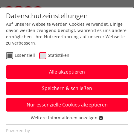
Zurück zur Newsübersicht
Datenschutzeinstellungen
Steirischer Tennisverband
Auf unserer Webseite werden Cookies verwendet. Einige
davon werden zwingend benötigt, während es uns andere
ermöglichen, Ihre Nutzererfahrung auf unserer Webseite
zu verbessern.
Turniere
WTA
Essenziell
Statistiken
WTA Charleston: Grabher
feiert zweiten
Alle akzeptieren
Karrieresieg über Top-30-
Speichern & schließen
Spielerin
Nur essenzielle Cookies akzeptieren
Österreichs Nummer eins glückt in den
USA der nach Ranking bislang zweitbeste
Weitere Informationen anzeigen
Essenziell
Sieg in ihrer Laufbahn.
Essenzielle Cookies werden für grundlegende
Powered by