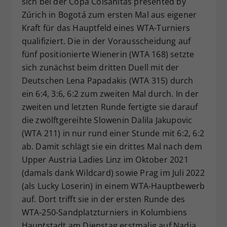
sich bei der Copa Colsanitas presented by
Zúrich in Bogotá zum ersten Mal aus eigener
Kraft für das Hauptfeld eines WTA-Turniers
qualifiziert. Die in der Vorausscheidung auf
fünf positionierte Wienerin (WTA 168) setzte
sich zunächst beim dritten Duell mit der
Deutschen Lena Papadakis (WTA 315) durch
ein 6:4, 3:6, 6:2 zum zweiten Mal durch. In der
zweiten und letzten Runde fertigte sie darauf
die zwölftgereihte Slowenin Dalila Jakupovic
(WTA 211) in nur rund einer Stunde mit 6:2, 6:2
ab. Damit schlägt sie ein drittes Mal nach dem
Upper Austria Ladies Linz im Oktober 2021
(damals dank Wildcard) sowie Prag im Juli 2022
(als Lucky Loserin) in einem WTA-Hauptbewerb
auf. Dort trifft sie in der ersten Runde des
WTA-250-Sandplatzturniers in Kolumbiens
Hauptstadt am Dienstag erstmalig auf Nadia