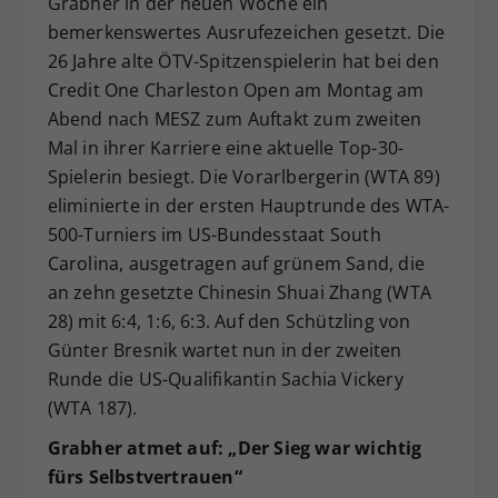
Grabher in der neuen Woche ein
Dieser Wert speichert Ihre Consent-
bemerkenswertes Ausrufezeichen gesetzt. Die
Einstellungen. Unter anderem eine
26 Jahre alte ÖTV-Spitzenspielerin hat bei den
zufällig generierte ID, für die
Credit One Charleston Open am Montag am
Zweck
historische Speicherung Ihrer
Abend nach MESZ zum Auftakt zum zweiten
vorgenommen Einstellungen, falls der
Mal in ihrer Karriere eine aktuelle Top-30-
Webseiten-Betreiber dies eingestellt
hat.
Spielerin besiegt. Die Vorarlbergerin (WTA 89)
eliminierte in der ersten Hauptrunde des WTA-
500-Turniers im US-Bundesstaat South
Carolina, ausgetragen auf grünem Sand, die
an zehn gesetzte Chinesin Shuai Zhang (WTA
28) mit 6:4, 1:6, 6:3. Auf den Schützling von
Günter Bresnik wartet nun in der zweiten
Runde die US-Qualifikantin Sachia Vickery
(WTA 187).
Grabher atmet auf: „Der Sieg war wichtig
fürs Selbstvertrauen“