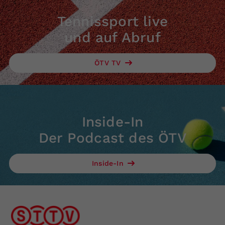
Tennissport live
und auf Abruf
ÖTV TV
Inside-In
Der Podcast des ÖTV
Inside-In