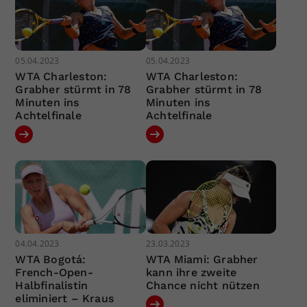
05.04.2023
05.04.2023
WTA Charleston:
WTA Charleston:
Grabher stürmt in 78
Grabher stürmt in 78
Minuten ins
Minuten ins
Achtelfinale
Achtelfinale
04.04.2023
23.03.2023
WTA Bogotá:
WTA Miami: Grabher
French-Open-
kann ihre zweite
Halbfinalistin
Chance nicht nützen
eliminiert – Kraus