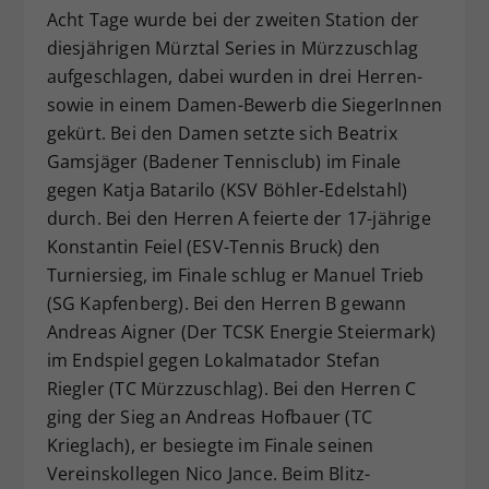
Acht Tage wurde bei der zweiten Station der
Dieser Wert speichert Ihre Consent-
diesjährigen Mürztal Series in Mürzzuschlag
Einstellungen. Unter anderem eine
zufällig generierte ID, für die
aufgeschlagen, dabei wurden in drei Herren-
Zweck
historische Speicherung Ihrer
sowie in einem Damen-Bewerb die SiegerInnen
vorgenommen Einstellungen, falls der
gekürt. Bei den Damen setzte sich Beatrix
Webseiten-Betreiber dies eingestellt
Gamsjäger (Badener Tennisclub) im Finale
hat.
gegen Katja Batarilo (KSV Böhler-Edelstahl)
durch. Bei den Herren A feierte der 17-jährige
Konstantin Feiel (ESV-Tennis Bruck) den
Turniersieg, im Finale schlug er Manuel Trieb
(SG Kapfenberg). Bei den Herren B gewann
Andreas Aigner (Der TCSK Energie Steiermark)
im Endspiel gegen Lokalmatador Stefan
Riegler (TC Mürzzuschlag). Bei den Herren C
ging der Sieg an Andreas Hofbauer (TC
Krieglach), er besiegte im Finale seinen
Vereinskollegen Nico Jance. Beim Blitz-