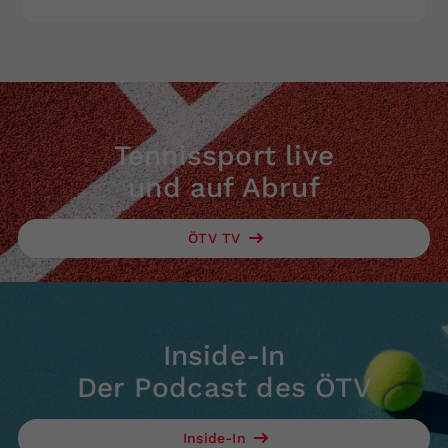
Tennissport live
und auf Abruf
ÖTV TV
Inside-In
Der Podcast des ÖTV
Inside-In