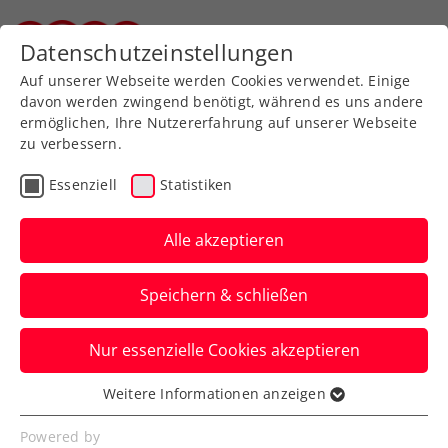
Zurück zur Newsübersicht
Datenschutzeinstellungen
Steirischer Tennisverband
Auf unserer Webseite werden Cookies verwendet. Einige
davon werden zwingend benötigt, während es uns andere
ermöglichen, Ihre Nutzererfahrung auf unserer Webseite
zu verbessern.
Turniere
Essenziell
Statistiken
Zweite Station der
Mürztal Series 2023
Alle akzeptieren
Rund 100 TennisspielerInnen waren bei
Speichern & schließen
der zweiten Station der Mürztal Series
powered by Diadem in Mürzzuschlag
Nur essenzielle Cookies akzeptieren
dabei. Die Turniersiege sicherten sich
Weitere Informationen anzeigen
Beatrix Gamsjäger, Konstantin Feiel,
Essenziell
Essenzielle Cookies werden für grundlegende
Andreas Aigner, Andreas Hofbauer sowie
Powered by