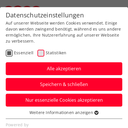
Zurück zur Newsübersicht
Datenschutzeinstellungen
Steirischer Tennisverband
Auf unserer Webseite werden Cookies verwendet. Einige
davon werden zwingend benötigt, während es uns andere
ermöglichen, Ihre Nutzererfahrung auf unserer Webseite
zu verbessern.
Turniere
ITF
Essenziell
Statistiken
Alpstar Ladies Open
Vienna: Kracher Grabher
Alle akzeptieren
gegen Pircher
Speichern & schließen
Die Auslosung des Hauptbewerbs beim
Nur essenzielle Cookies akzeptieren
ITF-W75-Turnier in Wien bringt einen
echten Erstrundenhit.
Weitere Informationen anzeigen
Essenziell
Verfasst von: Presseaussendung / Redaktion, 03.09.2024
Essenzielle Cookies werden für grundlegende
Powered by