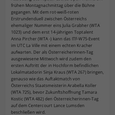
frühen Montagnachmittag über die Bühne
Dieser Wert speichert Ihre Consent-
gegangen. Mit dem rot-weiß-roten
Einstellungen. Unter anderem eine
zufällig generierte ID, für die
Erstrundenduell zwischen Österreichs
Zweck
historische Speicherung Ihrer
ehemaliger Nummer eins Julia Grabher (WTA
vorgenommen Einstellungen, falls der
1023) und dem erst 14-jährigen Toptalent
Webseiten-Betreiber dies eingestellt
Anna Pircher (WTA -) kann das ITF-W75-Event
hat.
im UTC La Ville mit einem echten Kracher
aufwarten. Der als Österreicherinnen-Tag
ausgewiesene Mittwoch wird zudem den
ersten Auftritt der in Hochform befindlichen
Lokalmatadorin Sinja Kraus (WTA 267) bringen,
genauso wie das Auftaktmatch von
Österreichs Staatsmeisterin Arabella Koller
(WTA 725), bevor Zukunftshoffnung Tamara
Kostic (WTA 482) den Österreicherinnen-Tag
auf dem Centercourt Lance Lumsden
beschließen wird.