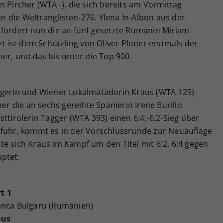
n Pircher (WTA -), die sich bereits am Vormittag
gen die Weltranglisten-276. Ylena In-Albon aus der
 fordert nun die an fünf gesetzte Rumänin Miriam
zt ist dem Schützling von Oliver Ploner erstmals der
her, und das bis unter die Top 900.
egerin und Wiener Lokalmatadorin Kraus (WTA 129)
ber die an sechs gereihte Spanierin Irene Burillo
ttirolerin Tagger (WTA 393) einen 6:4,-6:2-Sieg über
nfuhr, kommt es in der Vorschlussrunde zur Neuauflage
e sich Kraus im Kampf um den Titel mit 6:2, 6:4 gegen
uptet.
t 1
anca Bulgaru (Rumänien)
aus