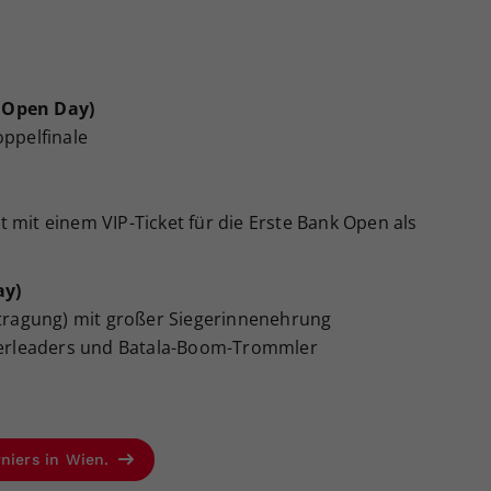
 Open Day)
oppelfinale
 mit einem VIP-Ticket für die Erste Bank Open als
ay)
ertragung) mit großer Siegerinnenehrung
erleaders und Batala-Boom-Trommler
rniers in Wien.