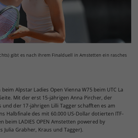
Zweck
generierte ID, für die historische Speicherung
Ihrer vorgenommen Einstellungen, falls der
Webseiten-Betreiber dies eingestellt hat.
rechts) gibt es nach ihrem Finalduell in Amstetten ein rasches
h beim Alpstar Ladies Open Vienna W75 beim UTC La
Seite. Mit der erst 15-jährigen Anna Pircher, der
und der 17-jährigen Lilli Tagger schafften es am
ins Halbfinale des mit 60.000 US-Dollar dotierten ITF-
hen beim LADIES OPEN Amstetten powered by
 Julia Grabher, Kraus und Tagger).