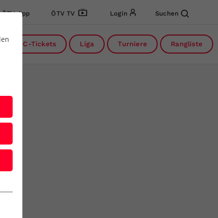
ÖTV App
ÖTV TV
Login
Suchen
den
DC-Tickets
Liga
Turniere
Rangliste