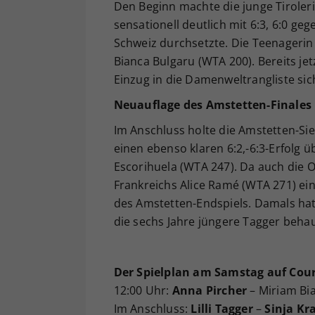
Den Beginn machte die junge Tiroleri
sensationell deutlich mit 6:3, 6:0 ge
Schweiz durchsetzte. Die Teenagerin
Bianca Bulgaru (WTA 200). Bereits jet
Einzug in die Damenweltrangliste sic
Neuauflage des Amstetten-Finales
Im Anschluss holte die Amstetten-Si
einen ebenso klaren 6:2,-6:3-Erfolg ü
Escorihuela (WTA 247). Da auch die Os
Frankreichs Alice Ramé (WTA 271) ei
des Amstetten-Endspiels. Damals hatt
die sechs Jahre jüngere Tagger beha
Der Spielplan am Samstag auf Cour
12:00 Uhr:
Anna Pircher
– Miriam Bi
Im Anschluss:
Lilli Tagger
–
Sinja Kr