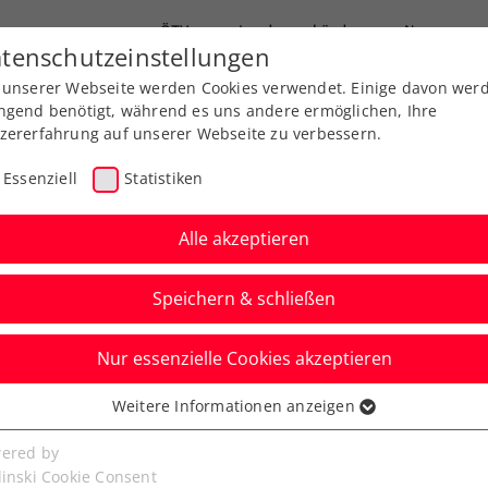
ÖTV
Landesverbände
News
tenschutzeinstellungen
 unserer Webseite werden Cookies verwendet. Einige davon wer
Ausbildungen
Services
Über uns
ngend benötigt, während es uns andere ermöglichen, Ihre
zererfahrung auf unserer Webseite zu verbessern.
Essenziell
Statistiken
Alle akzeptieren
Speichern & schließen
Nur essenzielle Cookies akzeptieren
 Open Vienna W75:
Weitere Informationen anzeigen
ssenziell
umpfen auf
senzielle Cookies werden für grundlegende Funktionen der
ered by
bseite benötigt. Dadurch ist gewährleistet, dass die Webseite
linski Cookie Consent