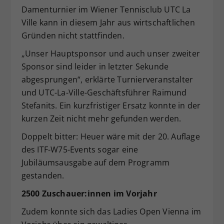
Damenturnier im Wiener Tennisclub UTC La
Dieser Wert speichert Ihre Consent-
Ville kann in diesem Jahr aus wirtschaftlichen
Einstellungen. Unter anderem eine
zufällig generierte ID, für die
Gründen nicht stattfinden.
Zweck
historische Speicherung Ihrer
„Unser Hauptsponsor und auch unser zweiter
vorgenommen Einstellungen, falls der
Sponsor sind leider in letzter Sekunde
Webseiten-Betreiber dies eingestellt
hat.
abgesprungen“, erklärte Turnierveranstalter
und UTC-La-Ville-Geschäftsführer Raimund
Stefanits. Ein kurzfristiger Ersatz konnte in der
kurzen Zeit nicht mehr gefunden werden.
Doppelt bitter: Heuer wäre mit der 20. Auflage
des ITF-W75-Events sogar eine
Jubiläumsausgabe auf dem Programm
gestanden.
2500 Zuschauer:innen im Vorjahr
Zudem konnte sich das Ladies Open Vienna im