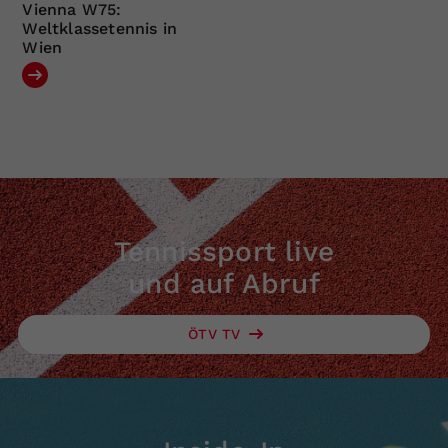
Vienna W75:
Weltklassetennis in
Wien
Tennissport live
und auf Abruf
ÖTV TV