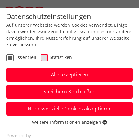
Zurück zur Newsübersicht
Datenschutzeinstellungen
Steirischer Tennisverband
Auf unserer Webseite werden Cookies verwendet. Einige
davon werden zwingend benötigt, während es uns andere
ermöglichen, Ihre Nutzererfahrung auf unserer Webseite
zu verbessern.
ITF
Turniere
Essenziell
Statistiken
Jubiläumsausgabe der
Ladies Open Vienna fällt
Alle akzeptieren
ins Wasser
Speichern & schließen
Das ITF-W75-Turnier in Wien fällt heuer
Nur essenzielle Cookies akzeptieren
aus wirtschaftlichen Gründen leider aus.
Weitere Informationen anzeigen
Verfasst von: Presseaussendung / Redaktion, 23.04.2026
Essenziell
Essenzielle Cookies werden für grundlegende
Powered by