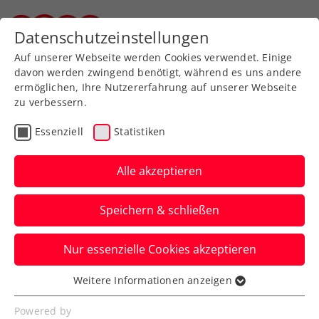
Zurück zur Newsübersicht
Datenschutzeinstellungen
Steirischer Tennisverband
Auf unserer Webseite werden Cookies verwendet. Einige
davon werden zwingend benötigt, während es uns andere
ermöglichen, Ihre Nutzererfahrung auf unserer Webseite
zu verbessern.
Turniere
Kids & Jugend
Essenziell
Statistiken
U16-
Europameisterschaft:
Alle akzeptieren
Starke Pircher kämpft um
Speichern & schließen
Gold
Nur essenzielle Cookies akzeptieren
Die große ÖTV-Zukunftshoffnung steht
bei den Titelkämpfen in ihrer Altersklasse
Weitere Informationen anzeigen
Essenziell
in Parma im Endspiel.
Essenzielle Cookies werden für grundlegende
Powered by