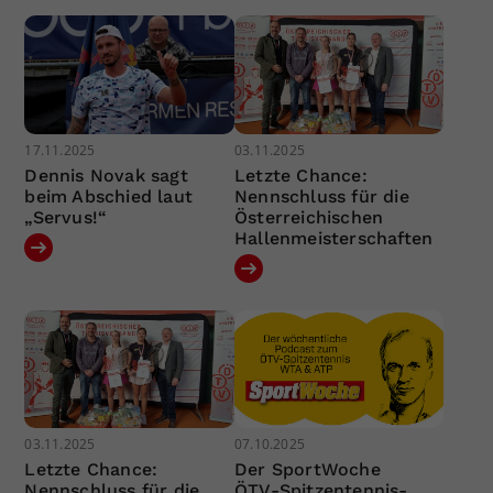
17.11.2025
03.11.2025
Dennis Novak sagt
Letzte Chance:
beim Abschied laut
Nennschluss für die
„Servus!“
Österreichischen
Hallenmeisterschaften
03.11.2025
07.10.2025
Letzte Chance:
Der SportWoche
Nennschluss für die
ÖTV-Spitzentennis-