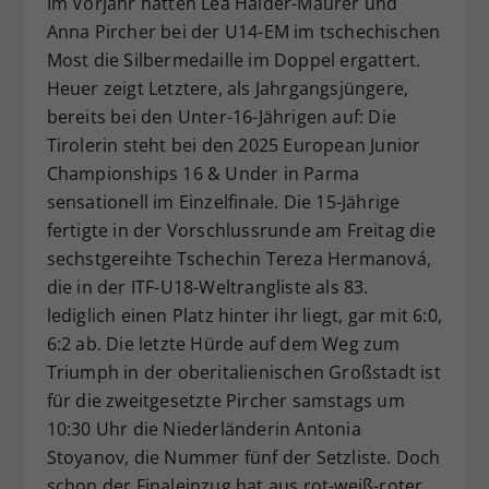
Im Vorjahr hatten Lea Haider-Maurer und
Dieser Wert speichert Ihre Consent-
Anna Pircher bei der U14-EM im tschechischen
Einstellungen. Unter anderem eine
Most die Silbermedaille im Doppel ergattert.
zufällig generierte ID, für die
Heuer zeigt Letztere, als Jahrgangsjüngere,
Zweck
historische Speicherung Ihrer
bereits bei den Unter-16-Jährigen auf: Die
vorgenommen Einstellungen, falls der
Tirolerin steht bei den 2025 European Junior
Webseiten-Betreiber dies eingestellt
hat.
Championships 16 & Under in Parma
sensationell im Einzelfinale. Die 15-Jährige
fertigte in der Vorschlussrunde am Freitag die
sechstgereihte Tschechin Tereza Hermanová,
die in der ITF-U18-Weltrangliste als 83.
lediglich einen Platz hinter ihr liegt, gar mit 6:0,
6:2 ab. Die letzte Hürde auf dem Weg zum
Triumph in der oberitalienischen Großstadt ist
für die zweitgesetzte Pircher samstags um
10:30 Uhr die Niederländerin Antonia
Stoyanov, die Nummer fünf der Setzliste. Doch
schon der Finaleinzug hat aus rot-weiß-roter