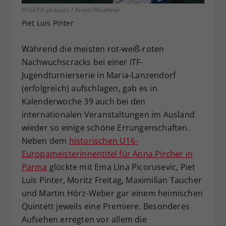
© GEPA pictures / Armin Rauthner
Dieser Wert speichert Ihre Consent-
Piet Luis Pinter
Einstellungen. Unter anderem eine
zufällig generierte ID, für die
Zweck
historische Speicherung Ihrer
Während die meisten rot-weiß-roten
vorgenommen Einstellungen, falls der
Nachwuchscracks bei einer ITF-
Webseiten-Betreiber dies eingestellt
Jugendturnierserie in Maria-Lanzendorf
hat.
(erfolgreich) aufschlagen, gab es in
Kalenderwoche 39 auch bei den
internationalen Veranstaltungen im Ausland
wieder so einige schöne Errungenschaften.
Neben dem
historischen U16-
Europameisterinnentitel für Anna Pircher in
Parma
glückte mit Ema Lina Picorusevic, Piet
Luis Pinter, Moritz Freitag, Maximilian Taucher
und Martin Hörz-Weber gar einem heimischen
Quintett jeweils eine Premiere. Besonderes
Aufsehen erregten vor allem die