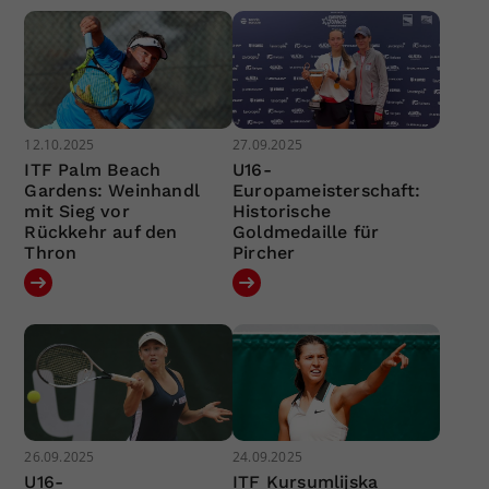
12.10.2025
27.09.2025
ITF Palm Beach
U16-
Gardens: Weinhandl
Europameisterschaft:
mit Sieg vor
Historische
Rückkehr auf den
Goldmedaille für
Thron
Pircher
26.09.2025
24.09.2025
U16-
ITF Kursumlijska