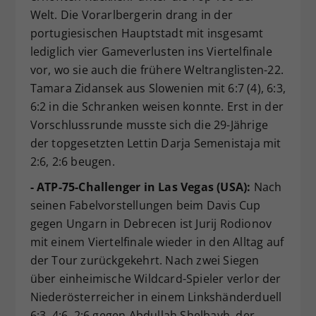
Welt. Die Vorarlbergerin drang in der
portugiesischen Hauptstadt mit insgesamt
lediglich vier Gameverlusten ins Viertelfinale
vor, wo sie auch die frühere Weltranglisten-22.
Tamara Zidansek aus Slowenien mit 6:7 (4), 6:3,
6:2 in die Schranken weisen konnte. Erst in der
Vorschlussrunde musste sich die 29-Jährige
der topgesetzten Lettin Darja Semenistaja mit
2:6, 2:6 beugen.
- ATP-75-Challenger in Las Vegas (USA):
Nach
seinen Fabelvorstellungen beim Davis Cup
gegen Ungarn in Debrecen ist Jurij Rodionov
mit einem Viertelfinale wieder in den Alltag auf
der Tour zurückgekehrt. Nach zwei Siegen
über einheimische Wildcard-Spieler verlor der
Niederösterreicher in einem Linkshänderduell
6:3, 4:6, 2:6 gegen Abdullah Shelbayh, der