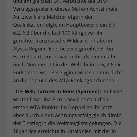
und am gleichen Ort verbuchte die ÖTV-
Vertragsspielerin dieses Mal ein Achtelfinale.
Auf zwei klare Matcherfolge in der
Qualifikation folgte im Hauptbewerb ein 5:7,
6:2, 6:2 über die fast 100 Ränge vor ihr
gereihte, französische Wildcard-Inhaberin
Alyssa Reguer. Ehe die zweitgereihte Britin
Harriet Dart, vor etwas mehr als einem Jahr
noch Nummer 70 in der Welt, beim 2:6, 2:6 die
Endstation war. Perelygina wird sich nun dicht
an die Top 600 des WTA-Rankings schieben.
- ITF-W35-Turnier in Reus (Spanien):
Im Einzel
wartet Ema Lina Picorusevic noch auf die
ersten WTA-Punkte. Im Doppel ist ihr jetzt
aber durch einen Achtungserfolg gleich direkt
der Einstieg in die Weltrangliste gelungen. Die
18-Jährige erreichte in Katalonien mit der in