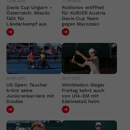
12.09.2025
11.09.2025
Davis Cup Ungarn –
Rodionov eröffnet
Österreich: Misolic
für KURIER Austria
fällt für
Davis Cup Team
Länderkampf aus
gegen Marozsán
06.09.2025
28.07.2025
US Open: Taucher
Wimbledon-Sieger
krönt seine
Freitag kehrt auch
Juniorenkarriere mit
von U14-EM mit
Double
Edelmetall heim