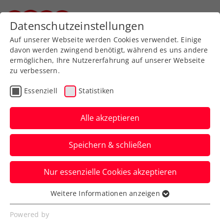
Zurück zur Newsübersicht
Datenschutzeinstellungen
Steirischer Tennisverband
Auf unserer Webseite werden Cookies verwendet. Einige
davon werden zwingend benötigt, während es uns andere
ermöglichen, Ihre Nutzererfahrung auf unserer Webseite
zu verbessern.
Rollstuhltennis
Inklusion
ATP
Essenziell
Statistiken
ITF
Turniere
Kids & Jugend
Alle akzeptieren
Senioren
Speichern & schließen
ITF-Tour: Premieren für
Nur essenzielle Cookies akzeptieren
Picorusevic, Pinter und
Weitere Informationen anzeigen
Freitag
Essenziell
Essenzielle Cookies werden für grundlegende
Powered by