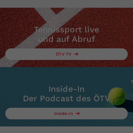
Tennissport live
und auf Abruf
ÖTV TV
Inside-In
Der Podcast des ÖTV
Inside-In