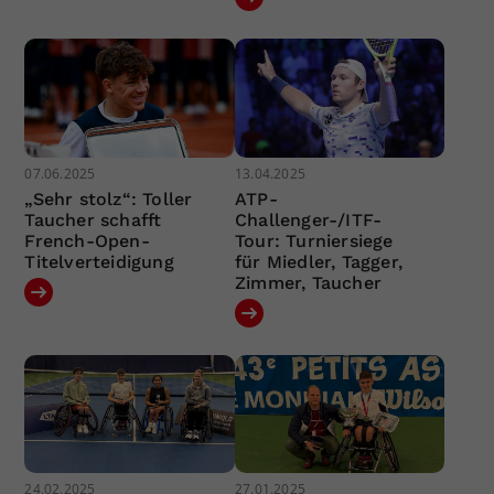
07.06.2025
13.04.2025
„Sehr stolz“: Toller
ATP-
Taucher schafft
Challenger-/ITF-
French-Open-
Tour: Turniersiege
Titelverteidigung
für Miedler, Tagger,
Zimmer, Taucher
24.02.2025
27.01.2025