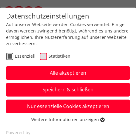
Zurück zur Newsübersicht
Datenschutzeinstellungen
Steirischer Tennisverband
Auf unserer Webseite werden Cookies verwendet. Einige
davon werden zwingend benötigt, während es uns andere
ermöglichen, Ihre Nutzererfahrung auf unserer Webseite
zu verbessern.
ATP
WTA
Turniere
Kids & Jugend
Essenziell
Statistiken
Freitag sensationell im
Wimbledon-U14-Endspiel
Alle akzeptieren
Die ÖTV-Nachwuchshoffnung bleibt in
Speichern & schließen
London auch im vierten Match ohne
einen Satzverlust.
Nur essenzielle Cookies akzeptieren
Verfasst von: Manuel Wachta, 12.07.2025
Weitere Informationen anzeigen
Essenziell
Essenzielle Cookies werden für grundlegende
Powered by