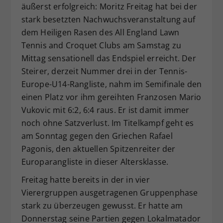
äußerst erfolgreich: Moritz Freitag hat bei der
Dieser Wert speichert Ihre Consent-
stark besetzten Nachwuchsveranstaltung auf
Einstellungen. Unter anderem eine
dem Heiligen Rasen des All England Lawn
zufällig generierte ID, für die
Tennis and Croquet Clubs am Samstag zu
Zweck
historische Speicherung Ihrer
vorgenommen Einstellungen, falls der
Mittag sensationell das Endspiel erreicht. Der
Webseiten-Betreiber dies eingestellt
Steirer, derzeit Nummer drei in der Tennis-
hat.
Europe-U14-Rangliste, nahm im Semifinale den
einen Platz vor ihm gereihten Franzosen Mario
Vukovic mit 6:2, 6:4 raus. Er ist damit immer
noch ohne Satzverlust. Im Titelkampf geht es
am Sonntag gegen den Griechen Rafael
Pagonis, den aktuellen Spitzenreiter der
Europarangliste in dieser Altersklasse.
Freitag hatte bereits in der in vier
Vierergruppen ausgetragenen Gruppenphase
stark zu überzeugen gewusst. Er hatte am
Donnerstag seine Partien gegen Lokalmatador