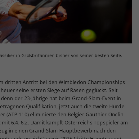
Zweck
generierte ID, für die historische Speicherung
Ihrer vorgenommen Einstellungen, falls der
Webseiten-Betreiber dies eingestellt hat.
lassiker in Großbritannien bisher von seiner besten Seite.
nem dritten Antritt bei den Wimbledon Championships
 heuer seine ersten Siege auf Rasen geglückt. Seit
 denn der 23-Jährige hat beim Grand-Slam-Event in
tragenen Qualifikation, jetzt auch die zweite Hürde
r (ATP 110) eliminierte den Belgier Gauthier Onclin
t mit 6:4, 6:2. Damit kämpft Österreichs Topspieler am
nzug in einen Grand-Slam-Hauptbewerb nach den
uptrunde erreicht) sowie 2025 (dritte Hauptrunde).