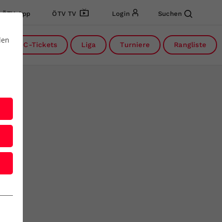
ÖTV App
ÖTV TV
Login
Suchen
den
DC-Tickets
Liga
Turniere
Rangliste