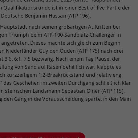
 Qualifikationsrunde ist in einer Best-of-five-Partie der
e Deutsche Benjamin Hassan (ATP 196).
e Hauptstadt nach seinen großartigen Auftritten bei
en Triumph beim ATP-100-Sandplatz-Challenger in
n angetreten. Dieses machte sich gleich zum Beginn
en Niederländer Guy den Ouden (ATP 175) nach drei
t 3:6, 6:1, 7:5 bezwang. Nach einem Tag Pause, der
lung von Sand auf Rasen behilflich war, klappte es
ch kurzzeitigem 1:2-Breakrückstand und relativ eng
“ das Geschehen im zweiten Durchgang schließlich klar
em steirischen Landsmann Sebastian Ofner (ATP 115),
ng den Gang in die Vorausscheidung sparte, in den Main