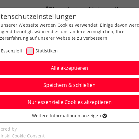
ÖTV
Landesverbände
News
tenschutzeinstellungen
 unserer Webseite werden Cookies verwendet. Einige davon wer
Ausbildungen
Services
Über uns
ngend benötigt, während es uns andere ermöglichen, Ihre
zererfahrung auf unserer Webseite zu verbessern.
Essenziell
Statistiken
Alle akzeptieren
Speichern & schließen
Nur essenzielle Cookies akzeptieren
 auch in Wimbledon um
Weitere Informationen anzeigen
ssenziell
tbewerb
senzielle Cookies werden für grundlegende Funktionen der
ered by
bseite benötigt. Dadurch ist gewährleistet, dass die Webseite
linski Cookie Consent