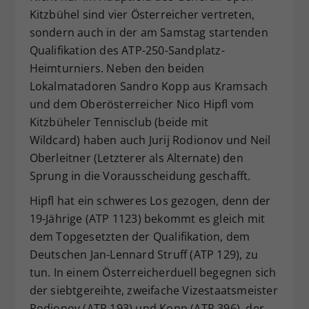
Kitzbühel sind vier Österreicher vertreten,
Dieser Wert speichert Ihre Consent-
sondern auch in der am Samstag startenden
Einstellungen. Unter anderem eine
zufällig generierte ID, für die
Qualifikation des ATP-250-Sandplatz-
Zweck
historische Speicherung Ihrer
Heimturniers. Neben den beiden
vorgenommen Einstellungen, falls der
Lokalmatadoren Sandro Kopp aus Kramsach
Webseiten-Betreiber dies eingestellt
und dem Oberösterreicher Nico Hipfl vom
hat.
Kitzbüheler Tennisclub (beide mit
Wildcard) haben auch Jurij Rodionov und Neil
Oberleitner (Letzterer als Alternate) den
Sprung in die Vorausscheidung geschafft.
Hipfl hat ein schweres Los gezogen, denn der
19-Jährige (ATP 1123) bekommt es gleich mit
dem Topgesetzten der Qualifikation, dem
Deutschen Jan-Lennard Struff (ATP 129), zu
tun. In einem Österreicherduell begegnen sich
der siebtgereihte, zweifache Vizestaatsmeister
Rodionov (ATP 193) und Kopp (ATP 396), der