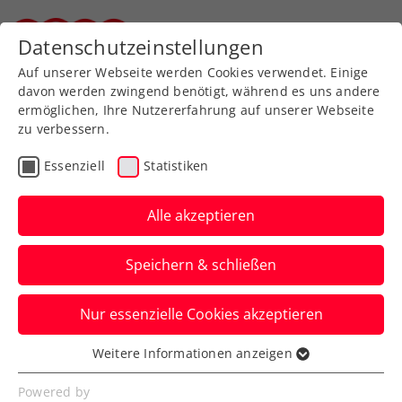
Zurück zur Newsübersicht
Datenschutzeinstellungen
Steirischer Tennisverband
Auf unserer Webseite werden Cookies verwendet. Einige
davon werden zwingend benötigt, während es uns andere
ermöglichen, Ihre Nutzererfahrung auf unserer Webseite
zu verbessern.
Turniere
ATP
Essenziell
Statistiken
Generali Open Kitzbühel:
Qualifikation mit ÖTV-
Alle akzeptieren
Quartett
Speichern & schließen
Jurij Rodionov, Sandro Kopp, Neil
Nur essenzielle Cookies akzeptieren
Oberleitner und Nico Hipfl sind beim
ATP-Turnier in Tirol am Start.
Weitere Informationen anzeigen
Essenziell
Verfasst von: Presseaussendung / Redaktion, 18.07.2025
Essenzielle Cookies werden für grundlegende
Powered by