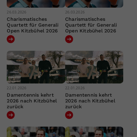
26.03.2026
26.03.2026
Charismatisches
Charismatisches
Quartett für Generali
Quartett für Generali
Open Kitzbühel 2026
Open Kitzbühel 2026
22.01.2026
22.01.2026
Damentennis kehrt
Damentennis kehrt
2026 nach Kitzbühel
2026 nach Kitzbühel
zurück
zurück