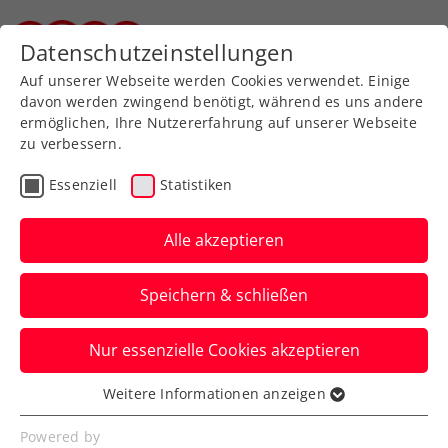
Zurück zur Newsübersicht
Datenschutzeinstellungen
Steirischer Tennisverband
Auf unserer Webseite werden Cookies verwendet. Einige
davon werden zwingend benötigt, während es uns andere
ermöglichen, Ihre Nutzererfahrung auf unserer Webseite
zu verbessern.
Turniere
ATP
Essenziell
Statistiken
Generali Open Kitzbühel
2026: Ticketvorverkauf
Alle akzeptieren
gestartet
Speichern & schließen
Und auch ein erster Star steht bereits als
Nur essenzielle Cookies akzeptieren
Starter fest: Titelverteidiger Alexander
Bublik kehrt zurück!
Weitere Informationen anzeigen
Essenziell
Verfasst von: Presseaussendung / Redaktion, 21.10.2025
Essenzielle Cookies werden für grundlegende
Powered by