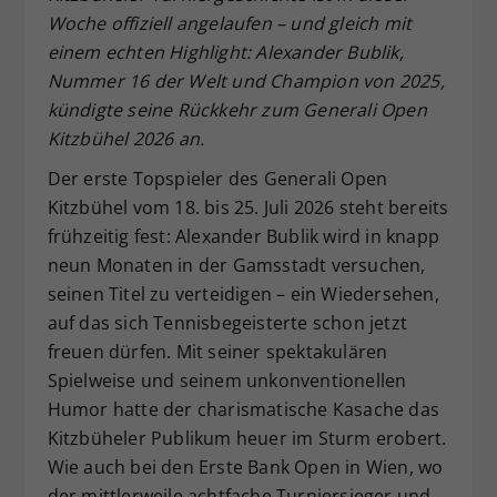
Woche offiziell angelaufen – und gleich mit
Dieser Wert speichert Ihre Consent-
einem echten Highlight: Alexander Bublik,
Einstellungen. Unter anderem eine
zufällig generierte ID, für die
Nummer 16 der Welt und Champion von 2025,
Zweck
historische Speicherung Ihrer
kündigte seine Rückkehr zum Generali Open
vorgenommen Einstellungen, falls der
Kitzbühel 2026 an.
Webseiten-Betreiber dies eingestellt
hat.
Der erste Topspieler des Generali Open
Kitzbühel vom 18. bis 25. Juli 2026 steht bereits
frühzeitig fest: Alexander Bublik wird in knapp
neun Monaten in der Gamsstadt versuchen,
seinen Titel zu verteidigen – ein Wiedersehen,
auf das sich Tennisbegeisterte schon jetzt
freuen dürfen. Mit seiner spektakulären
Spielweise und seinem unkonventionellen
Humor hatte der charismatische Kasache das
Kitzbüheler Publikum heuer im Sturm erobert.
Wie auch bei den Erste Bank Open in Wien, wo
der mittlerweile achtfache Turniersieger und