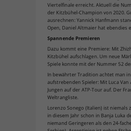
Viertelfinale erreicht. Aktuell die N
der Kitzbühel-Champion von 2020. G
ausrechnen: Yannick Hanfmann stand
Open, Daniel Altmaier hat ebendies e
Spannende Premieren
Dazu kommt eine Premiere: Mit Zhizh
Kitzbühel aufschlagen. Um neue Mär
Spiele konnte mit der Nummer 52 der
In bewährter Tradition achtet man in
aufstrebenden Spieler: Mit Luca Van 
Jungen auf der ATP-Tour auf. Der Fra
Weltrangliste.
Lorenzo Sonego (Italien) ist niemals
in diesem Jahr schon in Banja Luka de
niemand Geringeren als den 24-fach
Serbien). Argentinien ist neben Etch