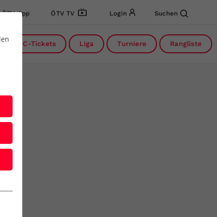
ÖTV App
ÖTV TV
Login
Suchen
den
DC-Tickets
Liga
Turniere
Rangliste