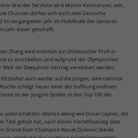
ummer drei der Setzliste wird Miomir Kecmanovic sein,
ute Chancen dürfen sich auch zwei Deutsche
 im vergangenen Jahr im Halbfinale des Generali
in Jahr davor geschafft.
en Zhang wird erstmals ein chinesischer Profi in
kte zu erschließen und aufgrund der Olympischen
 Welt ein Zweijahres-Vertrag vereinbart werden.
 Kitzbühel auch wieder auf die jungen, international
Assche schlägt heuer einer der hoffnungsvollsten
nzose ist der jüngste Spieler in den Top 100 der
 zu unterschätzen, ebenso wenig wie Dusan Lajovic, der
n Titel geholt hat, nach einem Viertelfinalsieg über
en Grand-Slam-Champion Novak Djokovic (beide
everry gleich mit drei weiteren Sandplatzexperten