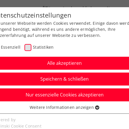
ÖTV
Landesverbände
News
tenschutzeinstellungen
 unserer Webseite werden Cookies verwendet. Einige davon wer
Ausbildungen
Services
Über uns
ngend benötigt, während es uns andere ermöglichen, Ihre
zererfahrung auf unserer Webseite zu verbessern.
Essenziell
Statistiken
Alle akzeptieren
Speichern & schließen
Nur essenzielle Cookies akzeptieren
Kitzbühel 2023 mit
Weitere Informationen anzeigen
ssenziell
ng und Ofner im
senzielle Cookies werden für grundlegende Funktionen der
ered by
bseite benötigt. Dadurch ist gewährleistet, dass die Webseite
linski Cookie Consent