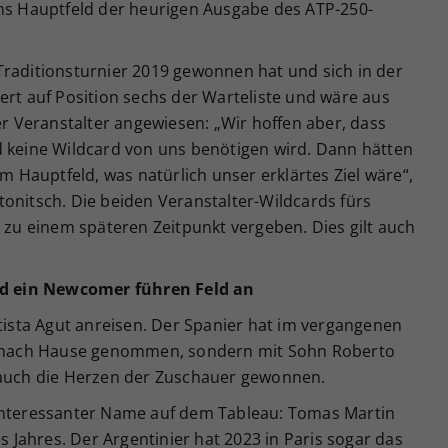
ins Hauptfeld der heurigen Ausgabe des ATP-250-
Traditionsturnier 2019 gewonnen hat und sich in der
ert auf Position sechs der Warteliste und wäre aus
er Veranstalter angewiesen: „Wir hoffen aber, dass
d keine Wildcard von uns benötigen wird. Dann hätten
im Hauptfeld, was natürlich unser erklärtes Ziel wäre“,
onitsch. Die beiden Veranstalter-Wildcards fürs
u einem späteren Zeitpunkt vergeben. Dies gilt auch
d ein Newcomer führen Feld an
utista Agut anreisen. Der Spanier hat im vergangenen
it nach Hause genommen, sondern mit Sohn Roberto
 auch die Herzen der Zuschauer gewonnen.
 interessanter Name auf dem Tableau: Tomas Martin
es Jahres. Der Argentinier hat 2023 in Paris sogar das