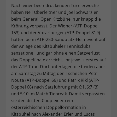
Nach einer beeindruckenden Turnierwoche
Dieser Wert speichert Ihre Consent-
haben Neil Oberleitner und Joel Schwärzler
Einstellungen. Unter anderem eine
zufällig generierte ID, für die
beim Generali Open Kitzbühel nur knapp die
Zweck
historische Speicherung Ihrer
Krönung verpasst. Der Wiener (ATP-Doppel
vorgenommen Einstellungen, falls der
153) und der Vorarlberger (ATP-Doppel 819)
Webseiten-Betreiber dies eingestellt
hatten beim ATP-250-Sandplatz-Heimevent auf
hat.
der Anlage des Kitzbüheler Tennisclubs
sensationell und gar ohne einen Satzverlust
das Doppelfinale erreicht, ihr jeweils erstes auf
der ATP-Tour. Dort unterlagen die beiden aber
am Samstag zu Mittag den Tschechen Petr
Nouza (ATP-Doppel 66) und Patrik Rikl (ATP-
Doppel 66) nach Satzführung mit 6:1, 6:7 (3)
und 5:10 im Match Tiebreak. Damit verpassten
sie den dritten Coup einer rein
österreichischen Doppelformation in
Kitzbühel nach Alexander Erler und Lucas