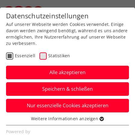
Zurück zur Newsübersicht
Datenschutzeinstellungen
Steirischer Tennisverband
Auf unserer Webseite werden Cookies verwendet. Einige
davon werden zwingend benötigt, während es uns andere
ermöglichen, Ihre Nutzererfahrung auf unserer Webseite
zu verbessern.
Turniere
ATP
Essenziell
Statistiken
Oberleitner/Schwärzler
verpassen Krönung beim
Alle akzeptieren
Generali Open Kitzbühel
Speichern & schließen
Das ÖTV-Doppel muss sich beim ATP-
Nur essenzielle Cookies akzeptieren
Heimturnier im Finale beugen. Im Einzel
triumphiert Alexander Bublik.
Weitere Informationen anzeigen
Essenziell
Verfasst von: ChatGPT / Presseaussendung / Redaktion,
Essenzielle Cookies werden für grundlegende
Powered by
26.07.2025