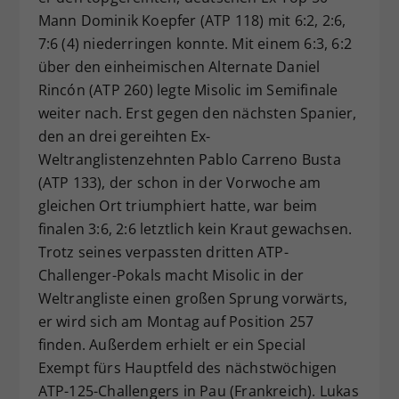
Mann Dominik Koepfer (ATP 118) mit 6:2, 2:6,
7:6 (4) niederringen konnte. Mit einem 6:3, 6:2
über den einheimischen Alternate Daniel
Rincón (ATP 260) legte Misolic im Semifinale
weiter nach. Erst gegen den nächsten Spanier,
den an drei gereihten Ex-
Weltranglistenzehnten Pablo Carreno Busta
(ATP 133), der schon in der Vorwoche am
gleichen Ort triumphiert hatte, war beim
finalen 3:6, 2:6 letztlich kein Kraut gewachsen.
Trotz seines verpassten dritten ATP-
Challenger-Pokals macht Misolic in der
Weltrangliste einen großen Sprung vorwärts,
er wird sich am Montag auf Position 257
finden. Außerdem erhielt er ein Special
Exempt fürs Hauptfeld des nächstwöchigen
ATP-125-Challengers in Pau (Frankreich). Lukas