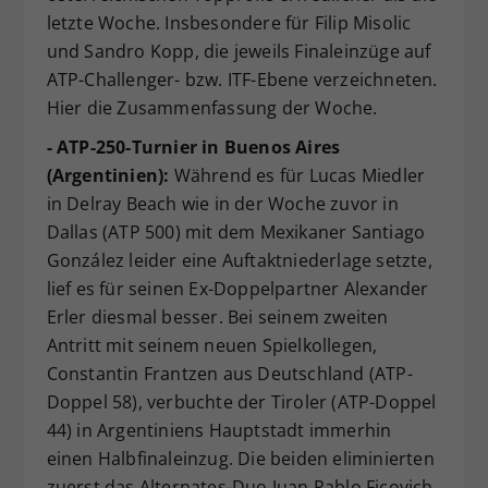
letzte Woche. Insbesondere für Filip Misolic
Dieser Wert speichert Ihre Consent-
und Sandro Kopp, die jeweils Finaleinzüge auf
Einstellungen. Unter anderem eine
zufällig generierte ID, für die
ATP-Challenger- bzw. ITF-Ebene verzeichneten.
Zweck
historische Speicherung Ihrer
Hier die Zusammenfassung der Woche.
vorgenommen Einstellungen, falls der
- ATP-250-Turnier in Buenos Aires
Webseiten-Betreiber dies eingestellt
hat.
(Argentinien):
Während es für Lucas Miedler
in Delray Beach wie in der Woche zuvor in
Dallas (ATP 500) mit dem Mexikaner Santiago
González leider eine Auftaktniederlage setzte,
lief es für seinen Ex-Doppelpartner Alexander
Erler diesmal besser. Bei seinem zweiten
Antritt mit seinem neuen Spielkollegen,
Constantin Frantzen aus Deutschland (ATP-
Doppel 58), verbuchte der Tiroler (ATP-Doppel
44) in Argentiniens Hauptstadt immerhin
einen Halbfinaleinzug. Die beiden eliminierten
zuerst das Alternates-Duo Juan Pablo Ficovich