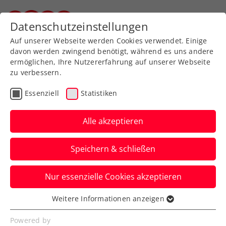
Zurück zur Newsübersicht
Datenschutzeinstellungen
Steirischer Tennisverband
Auf unserer Webseite werden Cookies verwendet. Einige
davon werden zwingend benötigt, während es uns andere
ermöglichen, Ihre Nutzererfahrung auf unserer Webseite
zu verbessern.
ATP
ITF
Turniere
Kids & Jugend
Essenziell
Statistiken
ATP-Challenger Teneriffa:
Misolic erst von Ex-Top-
Alle akzeptieren
10-Mann gestoppt
Speichern & schließen
Auch Sandro Kopp verbucht beim ITF-
Nur essenzielle Cookies akzeptieren
M25-Event in Vila Real de Santo António
einen Finaleinzug.
Weitere Informationen anzeigen
Essenziell
Verfasst von: Manuel Wachta, 16.02.2025
Essenzielle Cookies werden für grundlegende
Powered by