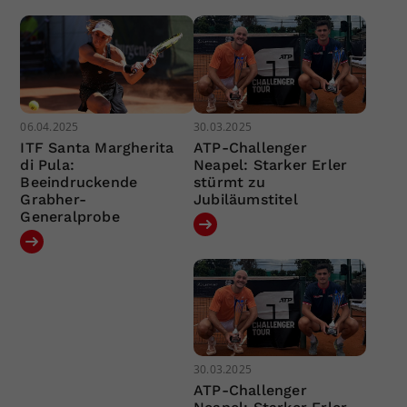
06.04.2025
30.03.2025
ITF Santa Margherita
ATP-Challenger
di Pula:
Neapel: Starker Erler
Beeindruckende
stürmt zu
Grabher-
Jubiläumstitel
Generalprobe
30.03.2025
ATP-Challenger