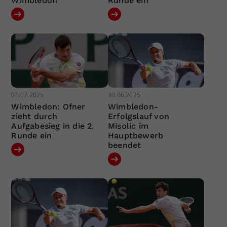
Wimbledon
Runde ein
01.07.2025
30.06.2025
Wimbledon: Ofner
Wimbledon-
zieht durch
Erfolgslauf von
Aufgabesieg in die 2.
Misolic im
Runde ein
Hauptbewerb
beendet