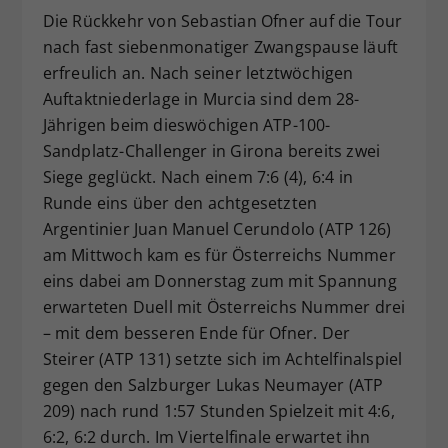
Die Rückkehr von Sebastian Ofner auf die Tour
Dieser Wert speichert Ihre Consent-
nach fast siebenmonatiger Zwangspause läuft
Einstellungen. Unter anderem eine
zufällig generierte ID, für die
erfreulich an. Nach seiner letztwöchigen
Zweck
historische Speicherung Ihrer
Auftaktniederlage in Murcia sind dem 28-
vorgenommen Einstellungen, falls der
Jährigen beim dieswöchigen ATP-100-
Webseiten-Betreiber dies eingestellt
Sandplatz-Challenger in Girona bereits zwei
hat.
Siege geglückt. Nach einem 7:6 (4), 6:4 in
Runde eins über den achtgesetzten
Argentinier Juan Manuel Cerundolo (ATP 126)
am Mittwoch kam es für Österreichs Nummer
eins dabei am Donnerstag zum mit Spannung
erwarteten Duell mit Österreichs Nummer drei
– mit dem besseren Ende für Ofner. Der
Steirer (ATP 131) setzte sich im Achtelfinalspiel
gegen den Salzburger Lukas Neumayer (ATP
209) nach rund 1:57 Stunden Spielzeit mit 4:6,
6:2, 6:2 durch. Im Viertelfinale erwartet ihn