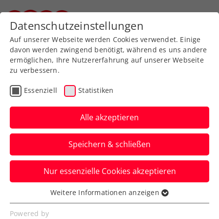
Zurück zur Newsübersicht
Datenschutzeinstellungen
Steirischer Tennisverband
Auf unserer Webseite werden Cookies verwendet. Einige
davon werden zwingend benötigt, während es uns andere
ermöglichen, Ihre Nutzererfahrung auf unserer Webseite
zu verbessern.
ATP
Turniere
Essenziell
Statistiken
ATP-Challenger Girona:
Ofner gewinnt ÖTV-Duell
Alle akzeptieren
mit Neumayer
Speichern & schließen
Der ÖTV-Spitzenspieler steht hiermit
Nur essenzielle Cookies akzeptieren
beim zweiten Comeback-Turnier schon im
Viertelfinale.
Weitere Informationen anzeigen
Essenziell
Verfasst von: Manuel Wachta, 27.03.2025
Essenzielle Cookies werden für grundlegende
Powered by