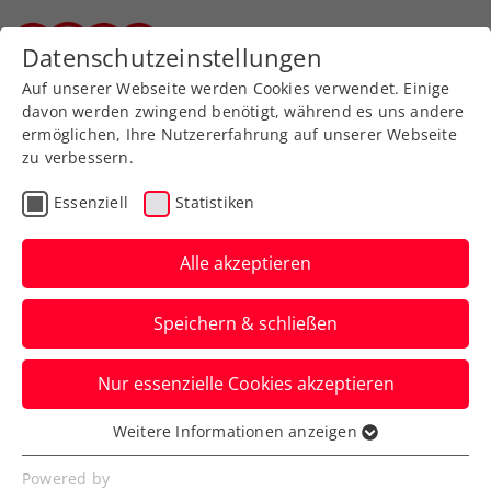
Zurück zur Newsübersicht
Datenschutzeinstellungen
Steirischer Tennisverband
Auf unserer Webseite werden Cookies verwendet. Einige
davon werden zwingend benötigt, während es uns andere
ermöglichen, Ihre Nutzererfahrung auf unserer Webseite
zu verbessern.
ATP
ITF
Turniere
Kids & Jugend
Essenziell
Statistiken
Senioren
Alle akzeptieren
ITF Chiasso: 17:0! Grabher
Speichern & schließen
setzt beeindruckende
Siegesserie fort
Nur essenzielle Cookies akzeptieren
Und auch Ekaterina Perelygina, Lukas
Weitere Informationen anzeigen
Essenziell
Neumayer, Sandro Kopp und Co. zeigen
Essenzielle Cookies werden für grundlegende
Powered by
in Kalenderwoche 17 auf.