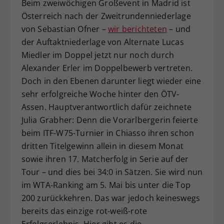
Beim zweiwöchigen Großevent in Madrid ist
Dieser Wert speichert Ihre Consent-
Österreich nach der Zweitrundenniederlage
Einstellungen. Unter anderem eine
von Sebastian Ofner –
wir berichteten
– und
zufällig generierte ID, für die
der Auftaktniederlage von Alternate Lucas
Zweck
historische Speicherung Ihrer
Miedler im Doppel jetzt nur noch durch
vorgenommen Einstellungen, falls der
Webseiten-Betreiber dies eingestellt
Alexander Erler im Doppelbewerb vertreten.
hat.
Doch in den Ebenen darunter liegt wieder eine
sehr erfolgreiche Woche hinter den ÖTV-
Assen. Hauptverantwortlich dafür zeichnete
Julia Grabher: Denn die Vorarlbergerin feierte
beim ITF-W75-Turnier in Chiasso ihren schon
dritten Titelgewinn allein in diesem Monat
sowie ihren 17. Matcherfolg in Serie auf der
Tour – und dies bei 34:0 in Sätzen. Sie wird nun
im WTA-Ranking am 5. Mai bis unter die Top
200 zurückkehren. Das war jedoch keineswegs
bereits das einzige rot-weiß-rote
Erfolgserlebnis. Hier gibt es die