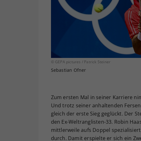
© GEPA pictures / Patrick Steiner
Sebastian Ofner
Zum ersten Mal in seiner Karriere ni
Und trotz seiner anhaltenden Fersen
gleich der erste Sieg geglückt. Der S
den Ex-Weltranglisten-33. Robin Haa
mittlerweile aufs Doppel spezialisie
durch. Damit erspielte er sich ein Z