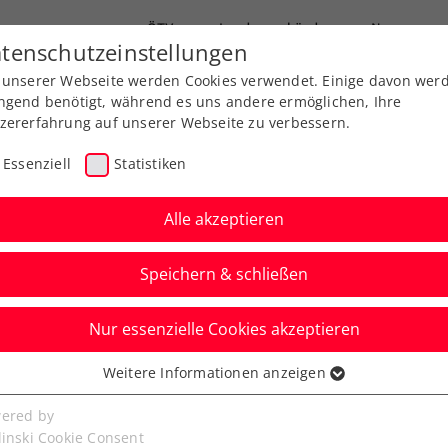
ÖTV
Landesverbände
News
tenschutzeinstellungen
 unserer Webseite werden Cookies verwendet. Einige davon wer
Ausbildungen
Services
Über uns
ngend benötigt, während es uns andere ermöglichen, Ihre
zererfahrung auf unserer Webseite zu verbessern.
Essenziell
Statistiken
Alle akzeptieren
Speichern & schließen
Nur essenzielle Cookies akzeptieren
feiert in Paris
Weitere Informationen anzeigen
ssenziell
 Grabher
senzielle Cookies werden für grundlegende Funktionen der
ered by
bseite benötigt. Dadurch ist gewährleistet, dass die Webseite
linski Cookie Consent