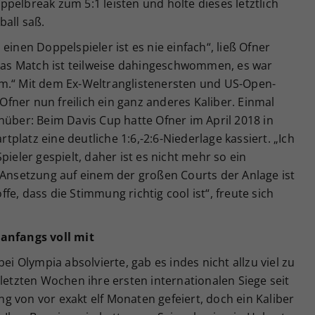
pelbreak zum 5:1 leisten und holte dieses letztlich
ball saß.
einen Doppelspieler ist es nie einfach“, ließ Ofner
„Das Match ist teilweise dahingeschwommen, es war
m.“ Mit dem Ex-Weltranglistenersten und US-Open-
fner nun freilich ein ganz anderes Kaliber. Einmal
nüber: Beim Davis Cup hatte Ofner im April 2018 in
platz eine deutliche 1:6,-2:6-Niederlage kassiert. „Ich
pieler gespielt, daher ist es nicht mehr so ein
 Ansetzung auf einem der großen Courts der Anlage ist
e, dass die Stimmung richtig cool ist“, freute sich
 anfangs voll mit
ei Olympia absolvierte, gab es indes nicht allzu viel zu
 letzten Wochen ihre ersten internationalen Siege seit
 von vor exakt elf Monaten gefeiert, doch ein Kaliber