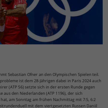
Zweck
generierte ID, für die historische Speicherung
Ihrer vorgenommen Einstellungen, falls der
Webseiten-Betreiber dies eingestellt hat.
mmt Sebastian Ofner an den Olympischen Spielen teil.
probleme ist dem 28-Jährigen dabei in Paris 2024 auch
teirer (ATP 56) setzte sich in der ersten Runde gegen
se aus den Niederlanden (ATP 1196), der sich
rt hat, am Sonntag am frühen Nachmittag mit 7:5, 6:2
weitrundenduell mit dem viertgesetzten Russen Daniil