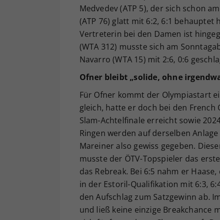
Medvedev (ATP 5), der sich schon am
(ATP 76) glatt mit 6:2, 6:1 behauptet 
Vertreterin bei den Damen ist hinge
(WTA 312) musste sich am Sonntaga
Navarro (WTA 15) mit 2:6, 0:6 geschl
Ofner bleibt „solide, ohne irgend
Für Ofner kommt der Olympiastart ei
gleich, hatte er doch bei den French
Slam-Achtelfinale erreicht sowie 2024
Ringen werden auf derselben Anlage a
Mareiner also gewiss gegeben. Dies
musste der ÖTV-Topspieler das erst
das Rebreak. Bei 6:5 nahm er Haase, 
in der Estoril-Qualifikation mit 6:3
den Aufschlag zum Satzgewinn ab. Im
und ließ keine einzige Breakchance m