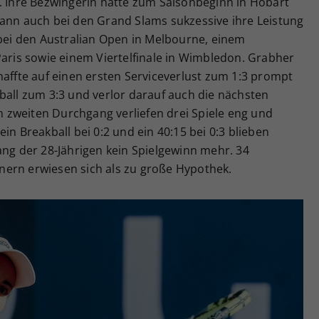
h. Ihre Bezwingerin hatte zum Saisonbeginn in Hobart
dann auch bei den Grand Slams sukzessive ihre Leistung
 bei den Australian Open in Melbourne, einem
Paris sowie einem Viertelfinale in Wimbledon. Grabher
haffte auf einen ersten Serviceverlust zum 1:3 prompt
ball zum 3:3 und verlor darauf auch die nächsten
zweiten Durchgang verliefen drei Spiele eng und
in Breakball bei 0:2 und ein 40:15 bei 0:3 blieben
ang der 28-Jährigen kein Spielgewinn mehr. 34
ern erwiesen sich als zu große Hypothek.