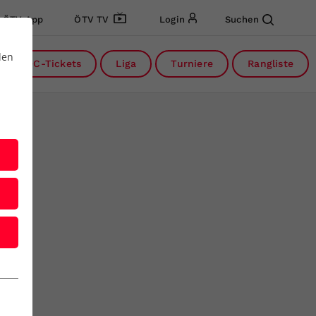
ÖTV App
ÖTV TV
Login
Suchen
den
DC-Tickets
Liga
Turniere
Rangliste