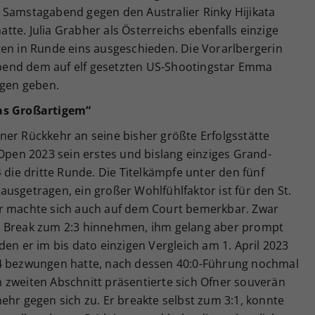
 Samstagabend gegen den Australier Rinky Hijikata
hatte. Julia Grabher als Österreichs ebenfalls einzige
gen in Runde eins ausgeschieden. Die Vorarlbergerin
bend dem auf elf gesetzten US-Shootingstar Emma
agen geben.
was Großartigem“
ner Rückkehr an seine bisher größte Erfolgsstätte
 Open 2023 sein erstes und bislang einziges Grand-
 die dritte Runde. Die Titelkämpfe unter den fünf
usgetragen, ein großer Wohlfühlfaktor ist für den St.
er machte sich auch auf dem Court bemerkbar. Zwar
e Break zum 2:3 hinnehmen, ihm gelang aber prompt
den er im bis dato einzigen Vergleich am 1. April 2023
, 6:4 bezwungen hatte, nach dessen 40:0-Führung nochmal
 zweiten Abschnitt präsentierte sich Ofner souverän
ehr gegen sich zu. Er breakte selbst zum 3:1, konnte