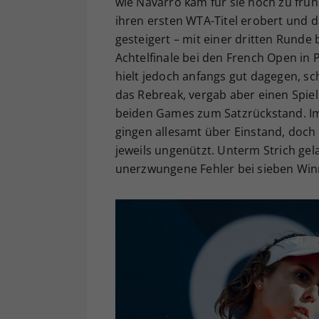
wie Navarro kam für sie noch zu frü
ihren ersten WTA-Titel erobert und 
gesteigert – mit einer dritten Runde
Achtelfinale bei den French Open in 
hielt jedoch anfangs gut dagegen, sc
das Rebreak, vergab aber einen Spiel
beiden Games zum Satzrückstand. Im 
gingen allesamt über Einstand, doch e
jeweils ungenützt. Unterm Strich gel
unerzwungene Fehler bei sieben Winn