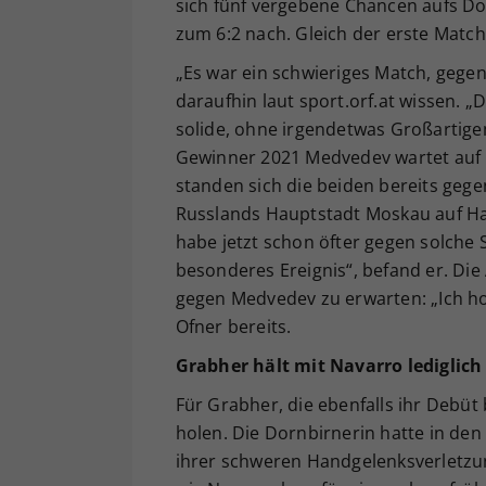
sich fünf vergebene Chancen aufs Dop
zum 6:2 nach. Gleich der erste Match
„Es war ein schwieriges Match, gegen 
daraufhin laut sport.orf.at wissen. 
solide, ohne irgendetwas Großartige
Gewinner 2021 Medvedev wartet auf O
standen sich die beiden bereits gege
Russlands Hauptstadt Moskau auf Hart
habe jetzt schon öfter gegen solche S
besonderes Ereignis“, befand er. Die
gegen Medvedev zu erwarten: „Ich hoff
Ofner bereits.
Grabher hält mit Navarro lediglich
Für Grabher, die ebenfalls ihr Debüt b
holen. Die Dornbirnerin hatte in den
ihrer schweren Handgelenksverletzung