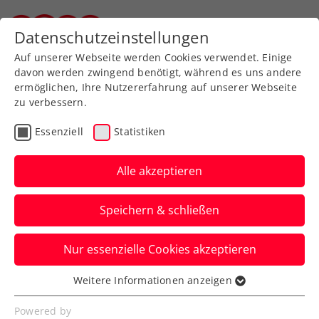
Zurück zur Newsübersicht
Datenschutzeinstellungen
Steirischer Tennisverband
Auf unserer Webseite werden Cookies verwendet. Einige
davon werden zwingend benötigt, während es uns andere
ermöglichen, Ihre Nutzererfahrung auf unserer Webseite
zu verbessern.
Rollstuhltennis
Inklusion
Turniere
Essenziell
Statistiken
Kids & Jugend
ATP
ITF
Alle akzeptieren
Neumayer, Tagger und
Speichern & schließen
Routinier Legner zeigen
international auf
Nur essenzielle Cookies akzeptieren
Die ÖTV-Spieler:innen wissen in
Weitere Informationen anzeigen
Essenziell
Kalenderwoche 40 teilweise sehr zu
Essenzielle Cookies werden für grundlegende
Powered by
überzeugen.