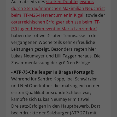
Auch abseits des
starken Doublegewinns
Dieser Wert speichert Ihre Consent-
durch Stehaufmännchen Maximilian Neuchrist
Einstellungen. Unter anderem eine
beim ITF-M25-Herrenturnier in Kigali
sowie der
zufällig generierte ID, für die
österreichischen Erfolgserlebnisse beim ITF-
Zweck
historische Speicherung Ihrer
J30-Jugend-Heimevent in Maria Lanzendorf
vorgenommen Einstellungen, falls der
Webseiten-Betreiber dies eingestellt
haben die rot-weiß-roten Tennisasse in der
hat.
vergangenen Woche teils sehr erfreuliche
Leistungen gezeigt. Besonders ragten hier
Lukas Neumayer und Lilli Tagger heraus. Die
Zusammenfassung der größten Erfolge:
- ATP-75-Challenger in Braga (Portugal):
Während für Sandro Kopp, Joel Schwärzler
und Neil Oberleitner diesmal sogleich in der
ersten Qualifikationsrunde Schluss war,
kämpfte sich Lukas Neumayer mit zwei
Dreisatz-Erfolgen in den Hauptbewerb. Dort
beeindruckte der Salzburger (ATP 271) mit