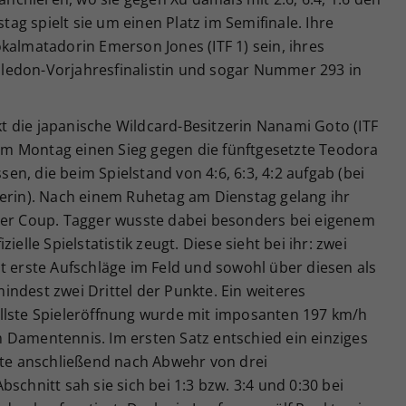
g spielt sie um einen Platz im Semifinale. Ihre
kalmatadorin Emerson Jones (ITF 1) sein, ihres
ledon-Vorjahresfinalistin und sogar Nummer 293 in
 die japanische Wildcard-Besitzerin Nanami Goto (ITF
m am Montag einen Sieg gegen die fünftgesetzte Teodora
ssen, die beim Spielstand von 4:6, 6:3, 4:2 aufgab (bei
herin). Nach einem Ruhetag am Dienstag gelang ihr
her Coup. Tagger wusste dabei besonders bei eigenem
ielle Spielstatistik zeugt. Diese sieht bei ihr: zwei
t erste Aufschläge im Feld und sowohl über diesen als
ndest zwei Drittel der Punkte. Ein weiteres
llste Spieleröffnung wurde mit imposanten 197 km/h
 Damentennis. Im ersten Satz entschied ein einziges
erte anschließend nach Abwehr von drei
schnitt sah sie sich bei 1:3 bzw. 3:4 und 0:30 bei