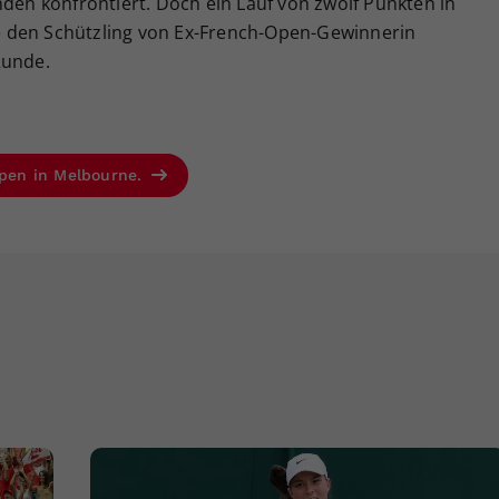
nden konfrontiert. Doch ein Lauf von zwölf Punkten in
 den Schützling von Ex-French-Open-Gewinnerin
Runde.
 Open in Melbourne.