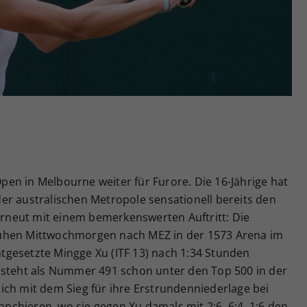
Zweck
generierte ID, für die historische Speicherung
Ihrer vorgenommen Einstellungen, falls der
Webseiten-Betreiber dies eingestellt hat.
 Open in Melbourne weiter für Furore. Die 16-Jährige hat
er australischen Metropole sensationell bereits den
 erneut mit einem bemerkenswerten Auftritt: Die
 frühen Mittwochmorgen nach MEZ in der 1573 Arena im
gesetzte Mingge Xu (ITF 13) nach 1:34 Stunden
tin steht als Nummer 491 schon unter den Top 500 in der
ich mit dem Sieg für ihre Erstrundenniederlage bei
chieren, wo sie gegen Xu damals mit 2:6, 6:4, 1:6 den