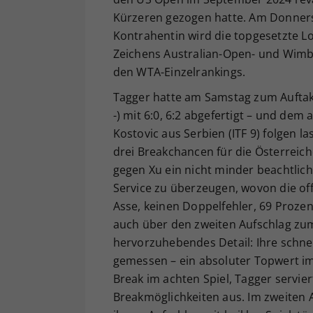
Kürzeren gezogen hatte. Am Donnersta
Kontrahentin wird die topgesetzte Lo
Zeichens Australian-Open- und Wimb
den WTA-Einzelrankings.
Tagger hatte am Samstag zum Auftakt
-) mit 6:0, 6:2 abgefertigt – und de
Kostovic aus Serbien (ITF 9) folgen la
drei Breakchancen für die Österreic
gegen Xu ein nicht minder beachtlic
Service zu überzeugen, wovon die offiz
Asse, keinen Doppelfehler, 69 Prozen
auch über den zweiten Aufschlag zumi
hervorzuhebendes Detail: Ihre schne
gemessen – ein absoluter Topwert im
Break im achten Spiel, Tagger servi
Breakmöglichkeiten aus. Im zweiten Ab