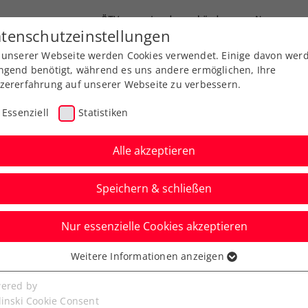
ÖTV
Landesverbände
News
tenschutzeinstellungen
 unserer Webseite werden Cookies verwendet. Einige davon wer
Ausbildungen
Services
Über uns
ngend benötigt, während es uns andere ermöglichen, Ihre
zererfahrung auf unserer Webseite zu verbessern.
Essenziell
Statistiken
Alle akzeptieren
Speichern & schließen
Nur essenzielle Cookies akzeptieren
Tagger sorgt bei den
Weitere Informationen anzeigen
ssenziell
n weiter für Furore
senzielle Cookies werden für grundlegende Funktionen der
ered by
bseite benötigt. Dadurch ist gewährleistet, dass die Webseite
linski Cookie Consent