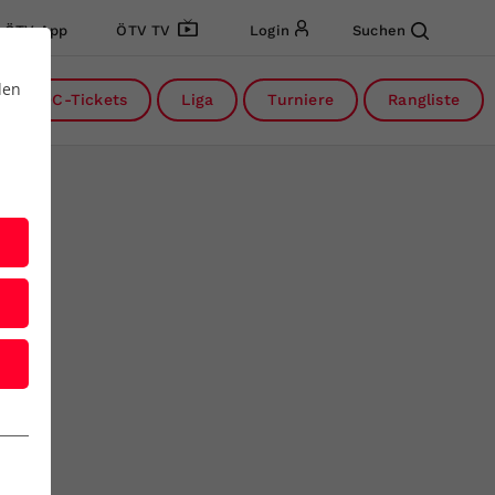
ÖTV App
ÖTV TV
Login
Suchen
den
DC-Tickets
Liga
Turniere
Rangliste