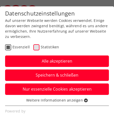
Zurück zur Newsübersicht
Datenschutzeinstellungen
Steirischer Tennisverband
Auf unserer Webseite werden Cookies verwendet. Einige
davon werden zwingend benötigt, während es uns andere
ermöglichen, Ihre Nutzererfahrung auf unserer Webseite
zu verbessern.
Davis Cup
Essenziell
Statistiken
Davis Cup Österreich –
Finnland live auf ORF
Alle akzeptieren
SPORT+ und ÖTV TV
Speichern & schließen
So seid ihr live dabei, wenn die ÖTV-
Nur essenzielle Cookies akzeptieren
Herren den Kampf um einen Platz beim
Finalturnier 2025 aufnehmen.
Weitere Informationen anzeigen
Essenziell
Verfasst von: Manuel Wachta, 17.01.2025
Essenzielle Cookies werden für grundlegende
Powered by