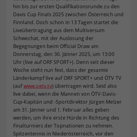
hin bis zur ersten Qualifikationsrunde zu den
Dieser Wert speichert Ihre Consent-
Davis Cup Finals 2025 zwischen Österreich und
Einstellungen. Unter anderem eine
zufällig generierte ID, für die
Finnland. Doch schon in 13 Tagen startet die
Zweck
historische Speicherung Ihrer
Liveübertragung aus dem Multiversum
vorgenommen Einstellungen, falls der
Schwechat, mit der Auslosung der
Webseiten-Betreiber dies eingestellt
Begegnungen beim Official Draw am
hat.
Donnerstag, den 30. Jänner 2025, um 13:00
Uhr (live auf ORF SPORT+). Denn seit dieser
Woche steht nun fest, dass der gesamte
Länderkampf live auf ORF SPORT+ und ÖTV TV
(auf
www.oetv.tv
) übertragen wird. Seid also
live dabei, wenn die Mannen von ÖTV-Davis-
Cup-Kapitän und -Sportdirektor Jürgen Melzer
am 31. Jänner und 1. Februar alles geben
werden, um ihre erste Hürde in Richtung des
Finalturniers der Topnationen zu nehmen.
Spitzentennis in Niederösterreich, vor den