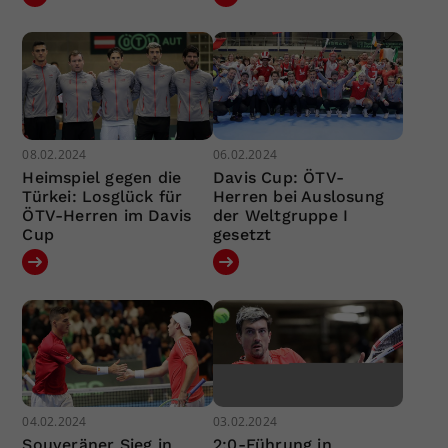
08.02.2024
06.02.2024
Heimspiel gegen die
Davis Cup: ÖTV-
Türkei: Losglück für
Herren bei Auslosung
ÖTV-Herren im Davis
der Weltgruppe I
Cup
gesetzt
04.02.2024
03.02.2024
Souveräner Sieg in
2:0-Führung in