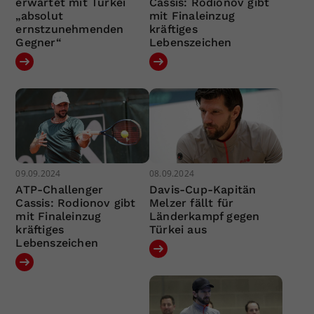
erwartet mit Türkei
Cassis: Rodionov gibt
„absolut
mit Finaleinzug
ernstzunehmenden
kräftiges
Gegner“
Lebenszeichen
09.09.2024
08.09.2024
ATP-Challenger
Davis-Cup-Kapitän
Cassis: Rodionov gibt
Melzer fällt für
mit Finaleinzug
Länderkampf gegen
kräftiges
Türkei aus
Lebenszeichen