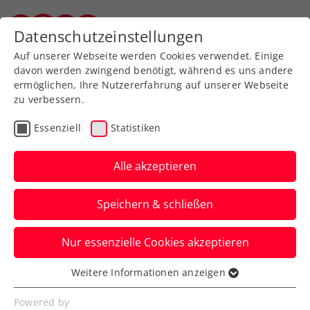
Zurück zur Newsübersicht
Datenschutzeinstellungen
Steirischer Tennisverband
Auf unserer Webseite werden Cookies verwendet. Einige
davon werden zwingend benötigt, während es uns andere
ermöglichen, Ihre Nutzererfahrung auf unserer Webseite
zu verbessern.
Turniere
ATP
Essenziell
Statistiken
BAD WALTERSDORF
TROPHY: Munar stürmt
Alle akzeptieren
zu Jubiläumstitel
Speichern & schließen
Doch beide Finalisten fühlen sich beim
Nur essenzielle Cookies akzeptieren
ATP-Challenger in der Steiermark
merklich wie zu Hause.
Weitere Informationen anzeigen
Essenziell
Verfasst von: Presseaussendung / Redaktion, 23.09.2024
Essenzielle Cookies werden für grundlegende
Powered by