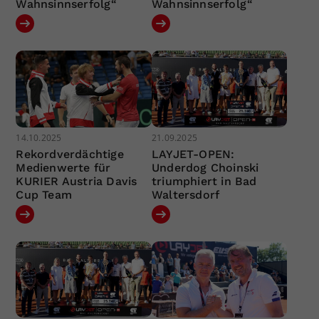
Wahnsinnserfolg“
Wahnsinnserfolg“
14.10.2025
21.09.2025
Rekordverdächtige
LAYJET-OPEN:
Medienwerte für
Underdog Choinski
KURIER Austria Davis
triumphiert in Bad
Cup Team
Waltersdorf