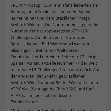
TROPHY! Knapp 1500 Tennisfans fieberten am
Dieser Wert speichert Ihre Consent-
Sonntag beim Finale zwischen dem Spanier
Einstellungen. Unter anderem eine
zufällig generierte ID, für die
Jaume Munar und dem Brasilianer Thiago
Zweck
historische Speicherung Ihrer
Seyboth Wild mit. Die Nummer eins gegen die
vorgenommen Einstellungen, falls der
Nummer vier des topbesetzten ATP-125-
Webseiten-Betreiber dies eingestellt
Challengers. Auf dem Center Court des
hat.
Sportaktivparks Bad Waltersdorf war somit
alles angerichtet für ein Weltklasse-
Tennisduell. Auf der einen Seite der 27-jährige
Spanier Munar, aktuelle Nummer 74 der Welt
mit neun ATP-Challenger-Titeln im Gepäck. Auf
der anderen: der 24-jährige Brasilianer
Seyboth Wild, Nummer 96 der Welt mit einem
ATP-Pokal (Santiago de Chile 2020) und fünf
ATP-Challenger-Titeln in dessen
Tennishistorie.
Munar hatte im Semifinale drei Matchbälle