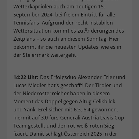
Wetterkapriolen auch am heutigen 15.
Dieser Wert speichert Ihre Consent-
September 2024, bei freiem Eintritt für alle
Einstellungen. Unter anderem eine
zufällig generierte ID, für die
Tennisfans. Aufgrund der recht instabilen
Zweck
historische Speicherung Ihrer
Wettersituation kommt es zu Änderungen des
vorgenommen Einstellungen, falls der
Zeitplans – so auch an diesem Sonntag. Hier
Webseiten-Betreiber dies eingestellt
bekommt ihr die neuesten Updates, wie es in
hat.
der Steiermark weitergeht.
14:22 Uhr:
Das Erfolgsduo Alexander Erler und
Lucas Miedler hat’s geschafft! Der Tiroler und
der Niederösterreicher haben in diesem
Moment das Doppel gegen Altug Celikbilek
und Yanki Erel sicher mit 6:3, 6:4 gewonnen,
hiermit auf 3:0 fürs Generali Austria Davis Cup
Team gestellt und den rot-weiß-roten Sieg
fixiert. Damit schlägt Österreich 2025 in der