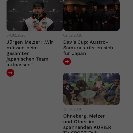
04.02.2026
02.02.2026
Jürgen Melzer: „Wir
Davis Cup: Austro-
müssen beim
Samurais rüsten sich
gesamten
für Japan
japanischen Team
aufpassen“
30.01.2026
Ohneberg, Melzer
und Ofner im
spannenden KURIER
TV SPORT Talk