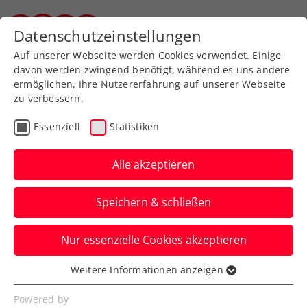
Zurück zur Newsübersicht
Datenschutzeinstellungen
Steirischer Tennisverband
Auf unserer Webseite werden Cookies verwendet. Einige
davon werden zwingend benötigt, während es uns andere
ermöglichen, Ihre Nutzererfahrung auf unserer Webseite
zu verbessern.
Davis Cup
Essenziell
Statistiken
Ticker zum Davis Cup
Österreich – Türkei, Tag
Alle akzeptieren
3: So geht es weiter
Speichern & schließen
Hier erfahrt ihr heute die neusten
Nur essenzielle Cookies akzeptieren
Updates zum Länderkampf in Bad
Waltersdorf.
Weitere Informationen anzeigen
Essenziell
Verfasst von: Manuel Wachta, 15.09.2024
Essenzielle Cookies werden für grundlegende
Powered by