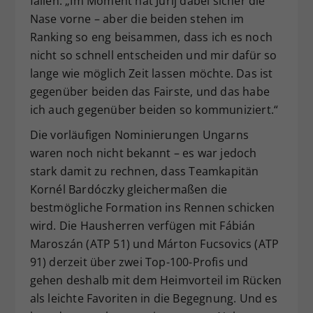
fällen. „Im Moment hat Jurij dabei sicher die
Nase vorne – aber die beiden stehen im
Ranking so eng beisammen, dass ich es noch
nicht so schnell entscheiden und mir dafür so
lange wie möglich Zeit lassen möchte. Das ist
gegenüber beiden das Fairste, und das habe
ich auch gegenüber beiden so kommuniziert.“
Die vorläufigen Nominierungen Ungarns
waren noch nicht bekannt – es war jedoch
stark damit zu rechnen, dass Teamkapitän
Kornél Bardóczky gleichermaßen die
bestmögliche Formation ins Rennen schicken
wird. Die Hausherren verfügen mit Fábián
Maroszán (ATP 51) und Márton Fucsovics (ATP
91) derzeit über zwei Top-100-Profis und
gehen deshalb mit dem Heimvorteil im Rücken
als leichte Favoriten in die Begegnung. Und es