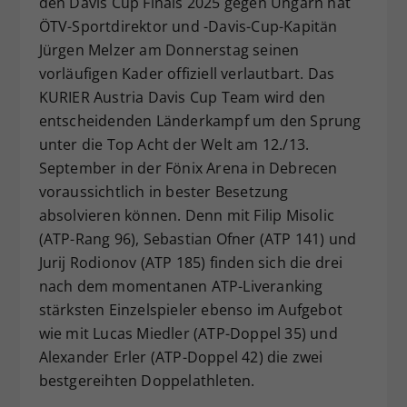
den Davis Cup Finals 2025 gegen Ungarn hat
Dieser Wert speichert Ihre Consent-
ÖTV-Sportdirektor und -Davis-Cup-Kapitän
Einstellungen. Unter anderem eine
Jürgen Melzer am Donnerstag seinen
zufällig generierte ID, für die
vorläufigen Kader offiziell verlautbart. Das
Zweck
historische Speicherung Ihrer
KURIER Austria Davis Cup Team wird den
vorgenommen Einstellungen, falls der
entscheidenden Länderkampf um den Sprung
Webseiten-Betreiber dies eingestellt
hat.
unter die Top Acht der Welt am 12./13.
September in der Fönix Arena in Debrecen
voraussichtlich in bester Besetzung
absolvieren können. Denn mit Filip Misolic
(ATP-Rang 96), Sebastian Ofner (ATP 141) und
Jurij Rodionov (ATP 185) finden sich die drei
nach dem momentanen ATP-Liveranking
stärksten Einzelspieler ebenso im Aufgebot
wie mit Lucas Miedler (ATP-Doppel 35) und
Alexander Erler (ATP-Doppel 42) die zwei
bestgereihten Doppelathleten.