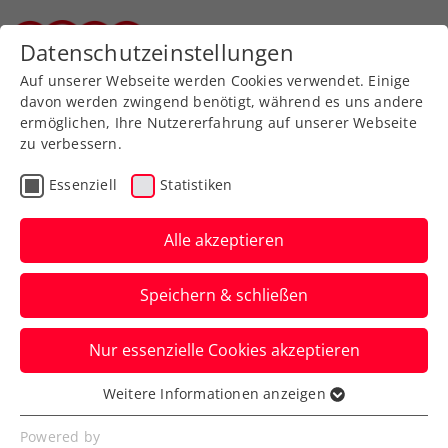
Zurück zur Newsübersicht
Datenschutzeinstellungen
Steirischer Tennisverband
Auf unserer Webseite werden Cookies verwendet. Einige
davon werden zwingend benötigt, während es uns andere
ermöglichen, Ihre Nutzererfahrung auf unserer Webseite
zu verbessern.
Davis Cup
Essenziell
Statistiken
KURIER Austria Davis Cup
Team in bester Besetzung
Alle akzeptieren
um Einzug in Top 8 der
Speichern & schließen
Welt
Nur essenzielle Cookies akzeptieren
Vorläufiger Kader in Ungarn: Filip Misolic,
Sebastian Ofner, Jurij Rodionov, Lucas
Weitere Informationen anzeigen
Essenziell
Miedler, Alexander Erler.
Essenzielle Cookies werden für grundlegende
Powered by