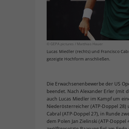
© GEPA pictures / Matthias Hauer
Lucas Miedler (rechts) und Francisco Cabr
gezeigte Hochform anschließen.
Die Erwachsenenbewerbe der US Open
beendet. Nach Alexander Erler (mit
auch Lucas Miedler im Kampf um eine
Niederösterreicher (ATP-Doppel 28)
Cabral (ATP-Doppel 27), in Runde z
dem Polen Jan Zielinski (ATP-Doppel 
zwölftgesetzte Paarung fiel am Ende 