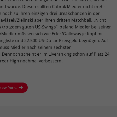
tand wurde. Diesen sollten Cabral/Miedler nicht mehr
e noch zu ihren einzigen drei Breakchancen in der
avlásek/Zielinski aber ihren dritten Matchball. „Nicht
s trotzdem guten US-Swings“, befand Miedler bei seiner
l/Miedler müssen sich wie Erler/Galloway je Kopf mit
ngliste und 22.500 US-Dollar Preisgeld begnügen. Auf
 muss Miedler nach seinem sechsten
 Dennoch scheint er im Liveranking schon auf Platz 24
Career High nochmal verbessern.
 New York.