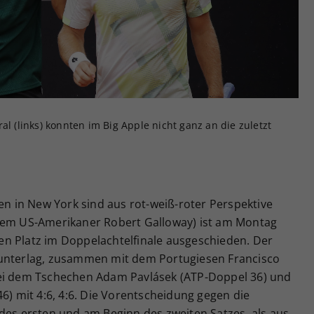
Zweck
generierte ID, für die historische Speicherung
Ihrer vorgenommen Einstellungen, falls der
Webseiten-Betreiber dies eingestellt hat.
al (links) konnten im Big Apple nicht ganz an die zuletzt
 in New York sind aus rot-weiß-roter Perspektive
 dem US-Amerikaner Robert Galloway) ist am Montag
n Platz im Doppelachtelfinale ausgeschieden. Der
 unterlag, zusammen mit dem Portugiesen Francisco
wei dem Tschechen Adam Pavlásek (ATP-Doppel 36) und
46) mit 4:6, 4:6. Die Vorentscheidung gegen die
des ersten und am Beginn des zweiten Satzes, als aus