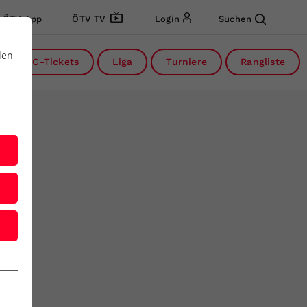
ÖTV App
ÖTV TV
Login
Suchen
den
DC-Tickets
Liga
Turniere
Rangliste