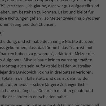
9) vertreten. „Ich glaube, dass wir gut aufgestellt sind
aben, um bestehen zu können. Es ist und bleibt für
 beide Richtungen gehen“, so Melzer zweieinhalb Wochen
Nominierung und den Chancen.
g“
scheidung, und ich habe doch einige Nächte darüber
luss gekommen, dass das für mich das Team ist, mit
Chancen haben, zu gewinnen“, erläuterte Melzer die
s Aufgebots. Misolic hatte keinen wunschgemäßen
m Montag auch sein Auftaktspiel bei den Australian
ejandro Davidovich Fokina in drei Sätzen verloren.
platz in der Halle statt, und das ist definitiv der
 läuft er leider – schon längere Zeit eigentlich –
 Ich habe ein längeres Gespräch mit ihm gehabt und
ür die drei anderen entschieden habe.“
rangezogene Trio hätte seine Aufstellung hingegen voll