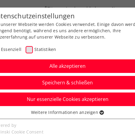
ÖTV
Landesverbände
News
tenschutzeinstellungen
 unserer Webseite werden Cookies verwendet. Einige davon wer
Ausbildungen
Services
Über uns
ngend benötigt, während es uns andere ermöglichen, Ihre
zererfahrung auf unserer Webseite zu verbessern.
Essenziell
Statistiken
Alle akzeptieren
Speichern & schließen
Nur essenzielle Cookies akzeptieren
 in KURIER Austria
Weitere Informationen anzeigen
ssenziell
m gegen Japan nach
senzielle Cookies werden für grundlegende Funktionen der
ered by
bseite benötigt. Dadurch ist gewährleistet, dass die Webseite
linski Cookie Consent