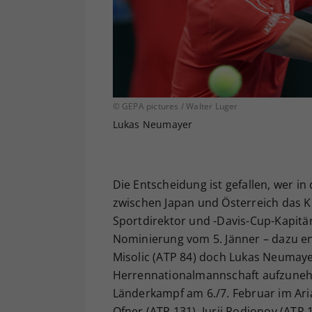
© GEPA pictures / Walter Luger
Lukas Neumayer
Die Entscheidung ist gefallen, wer in
zwischen Japan und Österreich das K
Sportdirektor und -Davis-Cup-Kapitän
Nominierung vom 5. Jänner – dazu en
Misolic (ATP 84) doch Lukas Neumaye
Herrennationalmannschaft aufzunehm
Länderkampf am 6./7. Februar im Ar
Ofner (ATP 131), Jurij Rodionov (ATP