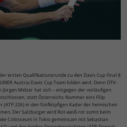
Zweck
generierte ID, für die historische Speicherung
Ihrer vorgenommen Einstellungen, falls der
Webseiten-Betreiber dies eingestellt hat.
 der ersten Qualifikationsrunde zu den Davis Cup Final 8
URIER Austria Davis Cup Team bilden wird. Denn ÖTV-
 Jürgen Melzer hat sich – entgegen der vorläufigen
tschlossen, statt Österreichs Nummer eins Filip
r (ATP 226) in den fünfköpfigen Kader der heimischen
en. Der Salzburger wird Rot-weiß-rot somit beim
iake Colosseum in Tokio gemeinsam mit Sebastian
 167) und den beiden Doppelspezialisten (ATP-Doppel