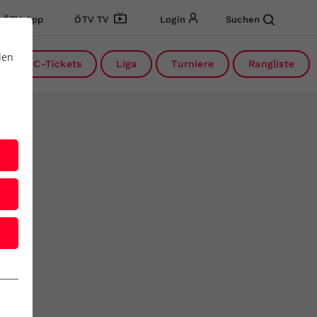
ÖTV App
ÖTV TV
Login
Suchen
den
DC-Tickets
Liga
Turniere
Rangliste