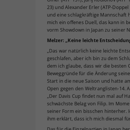
23) und Alexander Erler (ATP-Doppel 3
und eine schlagkräftige Mannschaft h
mich ein offenes Duell, das kann in
vorm Showdown in Japan zu seiner 
Melzer: „Keine leichte Entscheidun
„Das war natürlich keine leichte Ent
geschlafen, aber ich bin zu dem Sch
dem ich glaube, dass wir die besten 
Beweggründe für die Änderung seine
Start in die neue Saison und hatte a
Open gegen den Weltranglisten-14. Al
„Der Davis Cup findet nun mal auf Hart
schwächste Belag von Filip. Im Moment
seiner Form ein bisschen hinterher.
ihm erklärt, dass ich mich diesmal f
Das für die Einzelpartien in Japan he