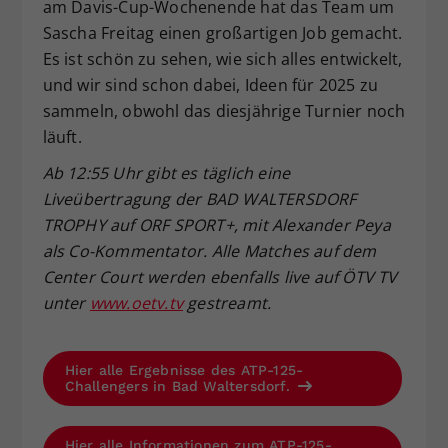
am Davis-Cup-Wochenende hat das Team um
Sascha Freitag einen großartigen Job gemacht.
Es ist schön zu sehen, wie sich alles entwickelt,
und wir sind schon dabei, Ideen für 2025 zu
sammeln, obwohl das diesjährige Turnier noch
läuft.
Ab 12:55 Uhr gibt es täglich eine
Liveübertragung der BAD WALTERSDORF
TROPHY auf ORF SPORT+, mit Alexander Peya
als Co-Kommentator. Alle Matches auf dem
Center Court werden ebenfalls live auf ÖTV TV
unter
www.oetv.tv
gestreamt.
Hier alle Ergebnisse des ATP-125-
Challengers in Bad Waltersdorf.
Hier alle Informationen zum ATP-125-