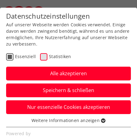
Zurück zur Newsübersicht
Datenschutzeinstellungen
Steirischer Tennisverband
Auf unserer Webseite werden Cookies verwendet. Einige
davon werden zwingend benötigt, während es uns andere
ermöglichen, Ihre Nutzererfahrung auf unserer Webseite
zu verbessern.
Turniere
ATP
Essenziell
Statistiken
Barbara Muhr: „Was
Kitzbühel kann, können
Alle akzeptieren
wir auch“
Speichern & schließen
Die STTV-Präsidentin im Interview über
Nur essenzielle Cookies akzeptieren
den ATP-Challenger BAD WALTERSDORF
TROPHY.
Weitere Informationen anzeigen
Essenziell
Verfasst von: Presseaussendung / Redaktion, 21.09.2024
Essenzielle Cookies werden für grundlegende
Powered by