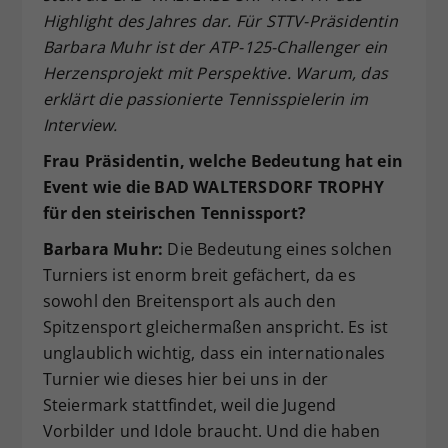
Highlight des Jahres dar. Für STTV-Präsidentin
Dieser Wert speichert Ihre Consent-
Barbara Muhr ist der ATP-125-Challenger ein
Einstellungen. Unter anderem eine
zufällig generierte ID, für die
Herzensprojekt mit Perspektive. Warum, das
Zweck
historische Speicherung Ihrer
erklärt die passionierte Tennisspielerin im
vorgenommen Einstellungen, falls der
Interview.
Webseiten-Betreiber dies eingestellt
hat.
Frau Präsidentin, welche Bedeutung hat ein
Event wie die BAD WALTERSDORF TROPHY
für den steirischen Tennissport?
Barbara Muhr:
Die Bedeutung eines solchen
Turniers ist enorm breit gefächert, da es
sowohl den Breitensport als auch den
Spitzensport gleichermaßen anspricht. Es ist
unglaublich wichtig, dass ein internationales
Turnier wie dieses hier bei uns in der
Steiermark stattfindet, weil die Jugend
Vorbilder und Idole braucht. Und die haben