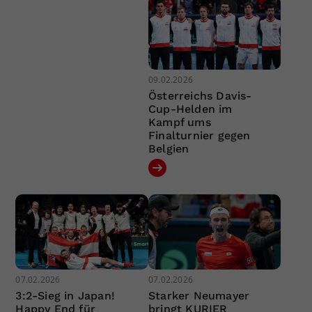
09.02.2026
Österreichs Davis-
Cup-Helden im
Kampf ums
Finalturnier gegen
Belgien
07.02.2026
07.02.2026
3:2-Sieg in Japan!
Starker Neumayer
Happy End für
bringt KURIER