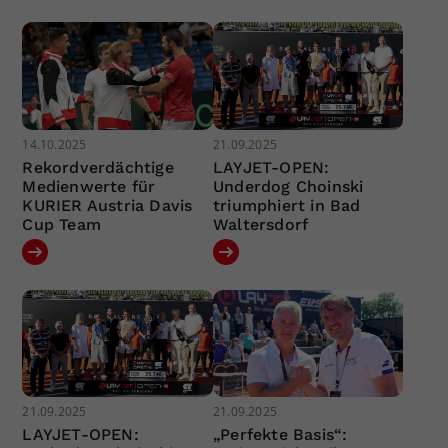
14.10.2025
21.09.2025
Rekordverdächtige
LAYJET-OPEN:
Medienwerte für
Underdog Choinski
KURIER Austria Davis
triumphiert in Bad
Cup Team
Waltersdorf
21.09.2025
21.09.2025
LAYJET-OPEN:
„Perfekte Basis“: