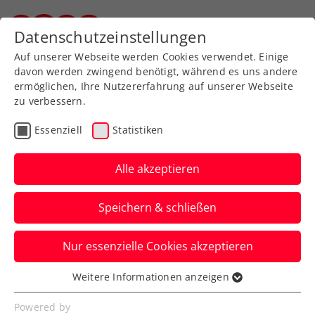
Zurück zur Newsübersicht
Datenschutzeinstellungen
Steirischer Tennisverband
Auf unserer Webseite werden Cookies verwendet. Einige
davon werden zwingend benötigt, während es uns andere
ermöglichen, Ihre Nutzererfahrung auf unserer Webseite
zu verbessern.
Turniere
ATP
Essenziell
Statistiken
LAYJET-OPEN:
Hauptbewerb startet mit
Alle akzeptieren
Rodionov und Carballes
Speichern & schließen
Baena
Nur essenzielle Cookies akzeptieren
Zudem kämpfen beim ATP-Challenger in
Bad Waltersdorf am Montag drei ÖTV-
Weitere Informationen anzeigen
Essenziell
Asse um einen Platz im Hauptfeld.
Essenzielle Cookies werden für grundlegende
Powered by