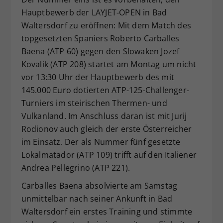
Dieser Wert speichert Ihre Consent-
Hauptbewerb der LAYJET-OPEN in Bad
Einstellungen. Unter anderem eine
Waltersdorf zu eröffnen: Mit dem Match des
zufällig generierte ID, für die
topgesetzten Spaniers Roberto Carballes
Zweck
historische Speicherung Ihrer
Baena (ATP 60) gegen den Slowaken Jozef
vorgenommen Einstellungen, falls der
Kovalik (ATP 208) startet am Montag um nicht
Webseiten-Betreiber dies eingestellt
vor 13:30 Uhr der Hauptbewerb des mit
hat.
145.000 Euro dotierten ATP-125-Challenger-
Turniers im steirischen Thermen- und
Vulkanland. Im Anschluss daran ist mit Jurij
Rodionov auch gleich der erste Österreicher
im Einsatz. Der als Nummer fünf gesetzte
Lokalmatador (ATP 109) trifft auf den Italiener
Andrea Pellegrino (ATP 221).
Carballes Baena absolvierte am Samstag
unmittelbar nach seiner Ankunft in Bad
Waltersdorf ein erstes Training und stimmte