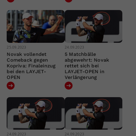
25.09.2023
24.09.2023
Novak vollendet
5 Matchbälle
Comeback gegen
abgewehrt: Novak
Kopriva: Finaleinzug
rettet sich bei
bei den LAYJET-
LAYJET-OPEN in
OPEN
Verlängerung
24.09.2023
24.09.2023