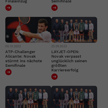
Finaleinzug
Semifinale
06.10.2023
25.09.2023
ATP-Challenger
LAYJET-OPEN:
Alicante: Novak
Novak verpasst
stürmt ins nächste
unglücklich seinen
Semifinale
größten
Karriereerfolg