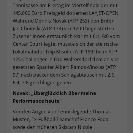
Tennisasse am Freitag im Viertelfinale der mit
Dieser Wert speichert Ihre Consent-
145.000 Euro Preisgeld dotierten LAYJET-OPEN.
Einstellungen. Unter anderem eine
zufällig generierte ID, für die
Während Dennis Novak (ATP 253) den Briten
Zweck
historische Speicherung Ihrer
Jan Choinski (ATP 134) vor 1200 begeisterten
vorgenommen Einstellungen, falls der
Zuseher:innen erstaunlich klar mit 6:1, 6:0 vom
Webseiten-Betreiber dies eingestellt
Center Court fegte, musste sich der steirische
hat.
Lokalmatador Filip Misolic (ATP 169) beim ATP-
125-Challenger in Bad Waltersdorf dem an vier
gesetzten Spanier Albert Ramos-Vinolas (ATP
97) nach packendem Schlagabtausch mit 2:6,
6:4, 3:6 geschlagen geben.
Novak: „Überglücklich über meine
Performance heute“
Vor den Augen von Tennislegende Thomas
Muster, Ex-Fußball-Teamchef Franco Foda
sowie den früheren Skistars Nicole