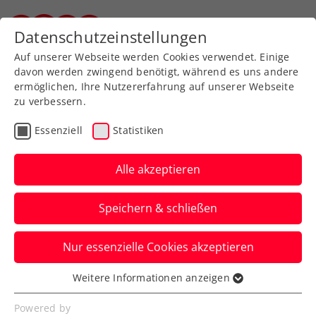
Zurück zur Newsübersicht
Datenschutzeinstellungen
Steirischer Tennisverband
Auf unserer Webseite werden Cookies verwendet. Einige
davon werden zwingend benötigt, während es uns andere
ermöglichen, Ihre Nutzererfahrung auf unserer Webseite
zu verbessern.
Turniere
ATP
Essenziell
Statistiken
LAYJET-OPEN: Novak
stürmt in knapp 49
Alle akzeptieren
Minuten ins Semifinale
Speichern & schließen
Filip Misolic verliert indes ein packendes
Nur essenzielle Cookies akzeptieren
Viertelfinalspiel beim ATP-Heim-
Challenger in Bad Waltersdorf.
Weitere Informationen anzeigen
Essenziell
Verfasst von: Presseaussendung / Redaktion, 22.09.2023
Essenzielle Cookies werden für grundlegende
Powered by