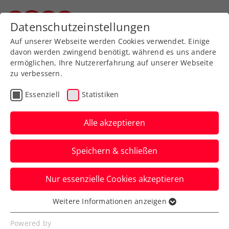
Zurück zur Newsübersicht
Datenschutzeinstellungen
Steirischer Tennisverband
Auf unserer Webseite werden Cookies verwendet. Einige
davon werden zwingend benötigt, während es uns andere
ermöglichen, Ihre Nutzererfahrung auf unserer Webseite
zu verbessern.
Turniere
ATP
Essenziell
Statistiken
LAYJET-OPEN: Aufgabe
von Fognini – Misolic
Alle akzeptieren
folgt Novak ins
Speichern & schließen
Viertelfinale
Nur essenzielle Cookies akzeptieren
Ein kränkelnder Fabio Fognini muss beim
ATP-Challenger in Bad Waltersdorf Filip
Weitere Informationen anzeigen
Essenziell
Misolic den Vortritt lassen.
Essenzielle Cookies werden für grundlegende
Powered by