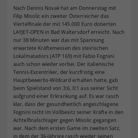
Dieser Wert speichert Ihre Consent-
Nach Dennis Novak hat am Donnerstag mit
Einstellungen. Unter anderem eine
Filip Misolic ein zweiter Österreicher das
zufällig generierte ID, für die
Viertelfinale der mit 145.000 Euro dotierten
Zweck
historische Speicherung Ihrer
LAYJET-OPEN in Bad Waltersdorf erreicht. Nach
vorgenommen Einstellungen, falls der
nur 38 Minuten war das mit Spannung
Webseiten-Betreiber dies eingestellt
erwartete Kräftemessen des steirischen
hat.
Lokalmatadors (ATP 169) mit Fabio Fognini
auch schon wieder vorbei. Der italienische
Tennis-Exzentriker, der kurzfristig eine
Hauptbewerbs-Wildcard erhalten hatte, gab
beim Spielstand von 3:6, 0:1 aus seiner Sicht
aufgrund einer Erkrankung auf. Es war rasch
klar, dass der gesundheitlich angeschlagene
Fognini nicht im Vollbesitz seiner Kräfte in den
Achtelfinalschlager gegen Misolic gegangen
war. Nach dem ersten Game im zweiten Satz,
in dem der 36-Jährige rasch wieder seinen