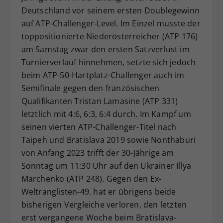
Deutschland vor seinem ersten Doublegewinn
Dieser Wert speichert Ihre Consent-
auf ATP-Challenger-Level. Im Einzel musste der
Einstellungen. Unter anderem eine
zufällig generierte ID, für die
toppositionierte Niederösterreicher (ATP 176)
Zweck
historische Speicherung Ihrer
am Samstag zwar den ersten Satzverlust im
vorgenommen Einstellungen, falls der
Turnierverlauf hinnehmen, setzte sich jedoch
Webseiten-Betreiber dies eingestellt
beim ATP-50-Hartplatz-Challenger auch im
hat.
Semifinale gegen den französischen
Qualifikanten Tristan Lamasine (ATP 331)
letztlich mit 4:6, 6:3, 6:4 durch. Im Kampf um
seinen vierten ATP-Challenger-Titel nach
Taipeh und Bratislava 2019 sowie Nonthaburi
von Anfang 2023 trifft der 30-Jährige am
Sonntag um 11:30 Uhr auf den Ukrainer Illya
Marchenko (ATP 248). Gegen den Ex-
Weltranglisten-49. hat er übrigens beide
bisherigen Vergleiche verloren, den letzten
erst vergangene Woche beim Bratislava-