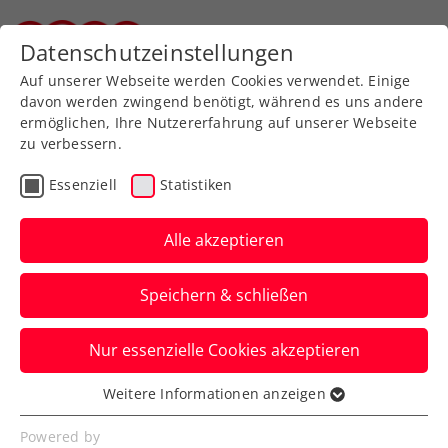
Zurück zur Newsübersicht
Datenschutzeinstellungen
Steirischer Tennisverband
Auf unserer Webseite werden Cookies verwendet. Einige
davon werden zwingend benötigt, während es uns andere
ermöglichen, Ihre Nutzererfahrung auf unserer Webseite
zu verbessern.
Turniere
ATP
Essenziell
Statistiken
ATP-Challenger Hamburg:
Einzelfinale und Doppel-
Alle akzeptieren
Premierentitel für Novak
Speichern & schließen
Das ÖTV-Ass hält sich an der deutschen
Nur essenzielle Cookies akzeptieren
Nordseeküste nach wie vor in beiden
Bewerben schadlos.
Weitere Informationen anzeigen
Essenziell
Verfasst von: Manuel Wachta, 21.10.2023
Essenzielle Cookies werden für grundlegende
Powered by