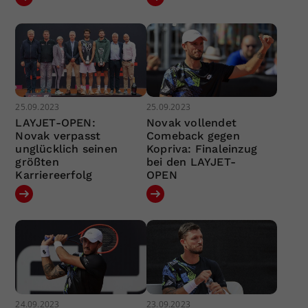
25.09.2023
25.09.2023
LAYJET-OPEN:
Novak vollendet
Novak verpasst
Comeback gegen
unglücklich seinen
Kopriva: Finaleinzug
größten
bei den LAYJET-
Karriereerfolg
OPEN
24.09.2023
23.09.2023