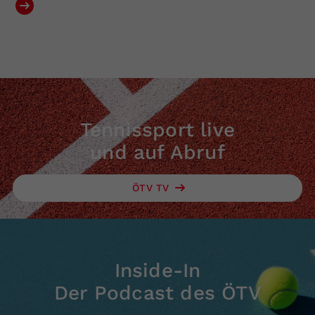
Tennissport live
und auf Abruf
ÖTV TV
Inside-In
Der Podcast des ÖTV