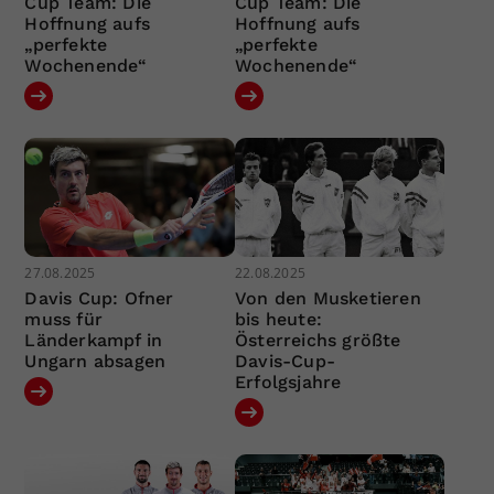
Cup Team: Die
Cup Team: Die
Hoffnung aufs
Hoffnung aufs
„perfekte
„perfekte
Wochenende“
Wochenende“
27.08.2025
22.08.2025
Davis Cup: Ofner
Von den Musketieren
muss für
bis heute:
Länderkampf in
Österreichs größte
Ungarn absagen
Davis-Cup-
Erfolgsjahre