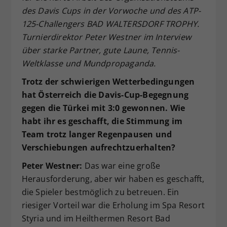
des Davis Cups in der Vorwoche und des ATP-
Dieser Wert speichert Ihre Consent-
125-Challengers BAD WALTERSDORF TROPHY.
Einstellungen. Unter anderem eine
zufällig generierte ID, für die
Turnierdirektor Peter Westner im Interview
Zweck
historische Speicherung Ihrer
über starke Partner, gute Laune, Tennis-
vorgenommen Einstellungen, falls der
Weltklasse und Mundpropaganda.
Webseiten-Betreiber dies eingestellt
hat.
Trotz der schwierigen Wetterbedingungen
hat Österreich die Davis-Cup-Begegnung
gegen die Türkei mit 3:0 gewonnen. Wie
habt ihr es geschafft, die Stimmung im
Team trotz langer Regenpausen und
Verschiebungen aufrechtzuerhalten?
Peter Westner:
Das war eine große
Herausforderung, aber wir haben es geschafft,
die Spieler bestmöglich zu betreuen. Ein
riesiger Vorteil war die Erholung im Spa Resort
Styria und im Heilthermen Resort Bad