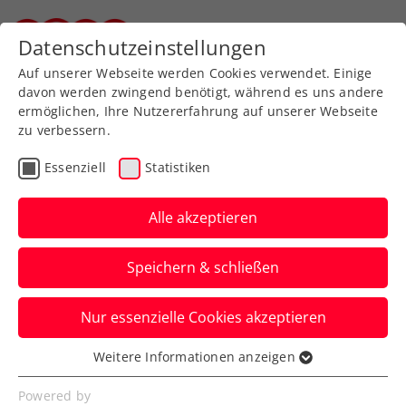
Zurück zur Newsübersicht
Datenschutzeinstellungen
Steirischer Tennisverband
Auf unserer Webseite werden Cookies verwendet. Einige
davon werden zwingend benötigt, während es uns andere
ermöglichen, Ihre Nutzererfahrung auf unserer Webseite
zu verbessern.
Turniere
ATP
Essenziell
Statistiken
Peter Westner: „Roger
Federer war auch mal
Alle akzeptieren
Ballkind“
Speichern & schließen
Der Turnierdirektor des ATP-125-
Nur essenzielle Cookies akzeptieren
Challengers BAD WALTERSDORF TROPHY
im Interview.
Weitere Informationen anzeigen
Essenziell
Verfasst von: Presseaussendung / Redaktion, 20.09.2024
Essenzielle Cookies werden für grundlegende
Powered by