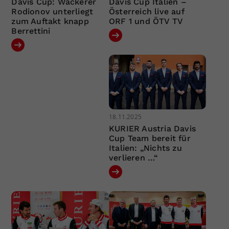
Davis Cup: Wackerer
Davis Cup Italien –
Rodionov unterliegt
Österreich live auf
zum Auftakt knapp
ORF 1 und ÖTV TV
Berrettini
18.11.2025
KURIER Austria Davis
Cup Team bereit für
Italien: „Nichts zu
verlieren …“