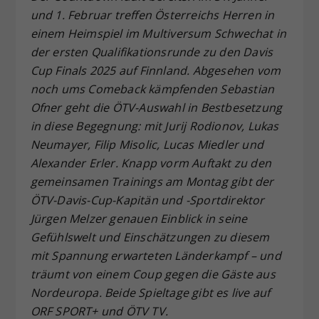
und 1. Februar treffen Österreichs Herren in
Dieser Wert speichert Ihre Consent-
einem Heimspiel im Multiversum Schwechat in
Einstellungen. Unter anderem eine
zufällig generierte ID, für die
der ersten Qualifikationsrunde zu den Davis
Zweck
historische Speicherung Ihrer
Cup Finals 2025 auf Finnland. Abgesehen vom
vorgenommen Einstellungen, falls der
noch ums Comeback kämpfenden Sebastian
Webseiten-Betreiber dies eingestellt
Ofner geht die ÖTV-Auswahl in Bestbesetzung
hat.
in diese Begegnung: mit Jurij Rodionov, Lukas
Neumayer, Filip Misolic, Lucas Miedler und
Alexander Erler. Knapp vorm Auftakt zu den
gemeinsamen Trainings am Montag gibt der
ÖTV-Davis-Cup-Kapitän und -Sportdirektor
Jürgen Melzer genauen Einblick in seine
Gefühlswelt und Einschätzungen zu diesem
mit Spannung erwarteten Länderkampf – und
träumt von einem Coup gegen die Gäste aus
Nordeuropa. Beide Spieltage gibt es live auf
ORF SPORT+ und ÖTV TV.