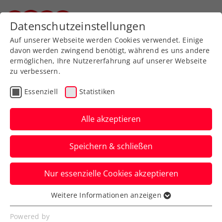
Zurück zur Newsübersicht
Datenschutzeinstellungen
Steirischer Tennisverband
Auf unserer Webseite werden Cookies verwendet. Einige
davon werden zwingend benötigt, während es uns andere
ermöglichen, Ihre Nutzererfahrung auf unserer Webseite
zu verbessern.
Davis Cup
Essenziell
Statistiken
„Das wäre unglaublich“:
Melzer träumt von Davis-
Alle akzeptieren
Cup-Coup gegen Finnland
Speichern & schließen
Der Niederösterreicher skizziert auch eine
Nur essenzielle Cookies akzeptieren
klare Marschroute, wie der Erfolg
gelingen soll.
Weitere Informationen anzeigen
Essenziell
Verfasst von: Manuel Wachta, 25.01.2025
Essenzielle Cookies werden für grundlegende
Powered by