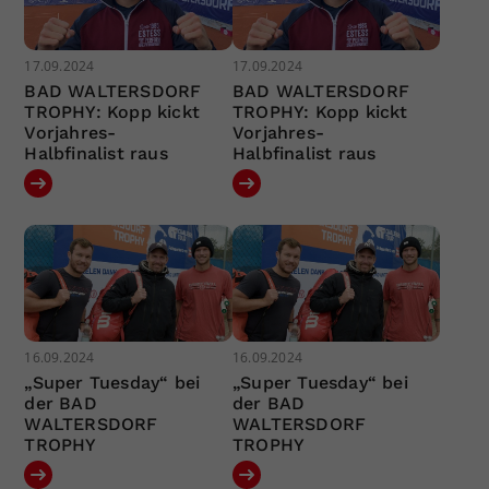
17.09.2024
17.09.2024
BAD WALTERSDORF
BAD WALTERSDORF
TROPHY: Kopp kickt
TROPHY: Kopp kickt
Vorjahres-
Vorjahres-
Halbfinalist raus
Halbfinalist raus
16.09.2024
16.09.2024
„Super Tuesday“ bei
„Super Tuesday“ bei
der BAD
der BAD
WALTERSDORF
WALTERSDORF
TROPHY
TROPHY