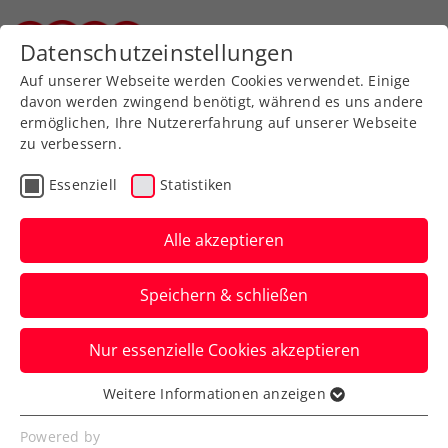
Zurück zur Newsübersicht
Datenschutzeinstellungen
Steirischer Tennisverband
Auf unserer Webseite werden Cookies verwendet. Einige
davon werden zwingend benötigt, während es uns andere
ermöglichen, Ihre Nutzererfahrung auf unserer Webseite
zu verbessern.
Davis Cup
Essenziell
Statistiken
Tickets für Davis Cup
Österreich – Finnland ab
Alle akzeptieren
sofort erhältlich
Speichern & schließen
So kommt ihr an eure gewünschten
Nur essenzielle Cookies akzeptieren
Karten zum Länderkampf im Multiversum
Schwechat.
Weitere Informationen anzeigen
Essenziell
Verfasst von: Manuel Wachta, 10.12.2024
Essenzielle Cookies werden für grundlegende
Powered by