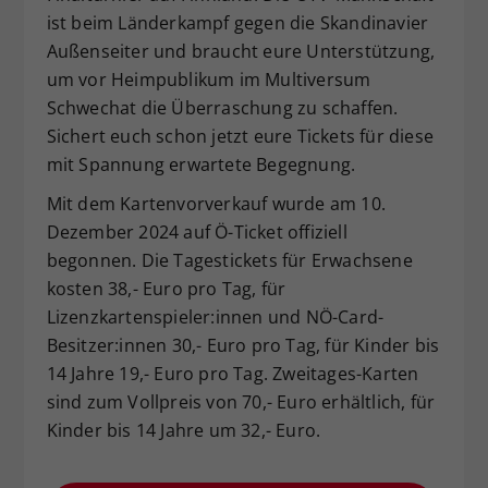
ist beim Länderkampf gegen die Skandinavier
Dieser Wert speichert Ihre Consent-
Außenseiter und braucht eure Unterstützung,
Einstellungen. Unter anderem eine
zufällig generierte ID, für die
um vor Heimpublikum im Multiversum
Zweck
historische Speicherung Ihrer
Schwechat die Überraschung zu schaffen.
vorgenommen Einstellungen, falls der
Sichert euch schon jetzt eure Tickets für diese
Webseiten-Betreiber dies eingestellt
mit Spannung erwartete Begegnung.
hat.
Mit dem Kartenvorverkauf wurde am 10.
Dezember 2024 auf Ö-Ticket offiziell
begonnen. Die Tagestickets für Erwachsene
kosten 38,- Euro pro Tag, für
Lizenzkartenspieler:innen und NÖ-Card-
Besitzer:innen 30,- Euro pro Tag, für Kinder bis
14 Jahre 19,- Euro pro Tag. Zweitages-Karten
sind zum Vollpreis von 70,- Euro erhältlich, für
Kinder bis 14 Jahre um 32,- Euro.