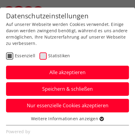
Zurück zur Newsübersicht
Datenschutzeinstellungen
Steirischer Tennisverband
Auf unserer Webseite werden Cookies verwendet. Einige
davon werden zwingend benötigt, während es uns andere
ermöglichen, Ihre Nutzererfahrung auf unserer Webseite
zu verbessern.
Davis Cup
Essenziell
Statistiken
Davis Cup Österreich –
Belgien in Wien: Jetzt
Alle akzeptieren
Karten sichern!
Speichern & schließen
Unterstützt das KURIER Austria Davis Cup
Nur essenzielle Cookies akzeptieren
Team auf dem Weg unter die besten acht
Nationen der Welt.
Weitere Informationen anzeigen
Essenziell
Verfasst von: Manuel Wachta, 19.05.2026
Essenzielle Cookies werden für grundlegende
Powered by