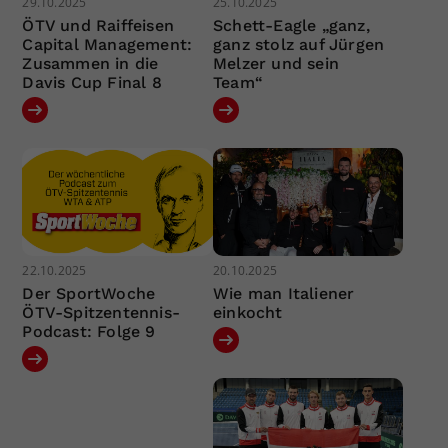
29.10.2025
25.10.2025
ÖTV und Raiffeisen
Schett-Eagle „ganz,
Capital Management:
ganz stolz auf Jürgen
Zusammen in die
Melzer und sein
Davis Cup Final 8
Team“
22.10.2025
20.10.2025
Der SportWoche
Wie man Italiener
ÖTV-Spitzentennis-
einkocht
Podcast: Folge 9