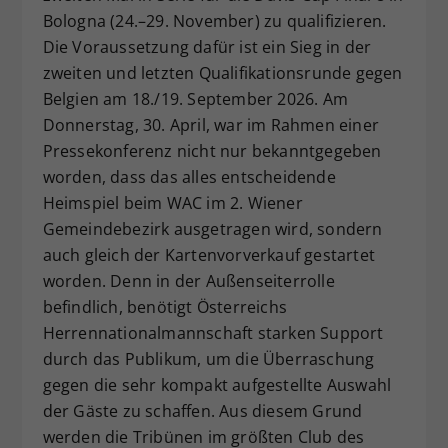
Bologna (24.–29. November) zu qualifizieren.
Dieser Wert speichert Ihre Consent-
Die Voraussetzung dafür ist ein Sieg in der
Einstellungen. Unter anderem eine
zufällig generierte ID, für die
zweiten und letzten Qualifikationsrunde gegen
Zweck
historische Speicherung Ihrer
Belgien am 18./19. September 2026. Am
vorgenommen Einstellungen, falls der
Donnerstag, 30. April, war im Rahmen einer
Webseiten-Betreiber dies eingestellt
Pressekonferenz nicht nur bekanntgegeben
hat.
worden, dass das alles entscheidende
Heimspiel beim WAC im 2. Wiener
Gemeindebezirk ausgetragen wird, sondern
auch gleich der Kartenvorverkauf gestartet
worden. Denn in der Außenseiterrolle
befindlich, benötigt Österreichs
Herrennationalmannschaft starken Support
durch das Publikum, um die Überraschung
gegen die sehr kompakt aufgestellte Auswahl
der Gäste zu schaffen. Aus diesem Grund
werden die Tribünen im größten Club des