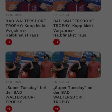
17.09.2024
17.09.2024
BAD WALTERSDORF
BAD WALTERSDORF
TROPHY: Kopp kickt
TROPHY: Kopp kickt
Vorjahres-
Vorjahres-
Halbfinalist raus
Halbfinalist raus
16.09.2024
16.09.2024
„Super Tuesday“ bei
„Super Tuesday“ bei
der BAD
der BAD
WALTERSDORF
WALTERSDORF
TROPHY
TROPHY