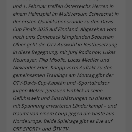
und 1. Februar treffen Österreichs Herren in
Dieser Wert speichert Ihre Consent-
einem Heimspiel im Multiversum Schwechat in
Einstellungen. Unter anderem eine
zufällig generierte ID, für die
der ersten Qualifikationsrunde zu den Davis
Zweck
historische Speicherung Ihrer
Cup Finals 2025 auf Finnland. Abgesehen vom
vorgenommen Einstellungen, falls der
noch ums Comeback kämpfenden Sebastian
Webseiten-Betreiber dies eingestellt
Ofner geht die ÖTV-Auswahl in Bestbesetzung
hat.
in diese Begegnung: mit Jurij Rodionov, Lukas
Neumayer, Filip Misolic, Lucas Miedler und
Alexander Erler. Knapp vorm Auftakt zu den
gemeinsamen Trainings am Montag gibt der
ÖTV-Davis-Cup-Kapitän und -Sportdirektor
Jürgen Melzer genauen Einblick in seine
Gefühlswelt und Einschätzungen zu diesem
mit Spannung erwarteten Länderkampf – und
träumt von einem Coup gegen die Gäste aus
Nordeuropa. Beide Spieltage gibt es live auf
ORF SPORT+ und ÖTV TV.