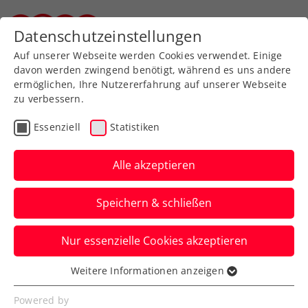
Zurück zur Newsübersicht
Datenschutzeinstellungen
Steirischer Tennisverband
Auf unserer Webseite werden Cookies verwendet. Einige
davon werden zwingend benötigt, während es uns andere
ermöglichen, Ihre Nutzererfahrung auf unserer Webseite
zu verbessern.
Davis Cup
Essenziell
Statistiken
„Das wäre unglaublich“:
Melzer träumt von Davis-
Alle akzeptieren
Cup-Coup gegen Finnland
Speichern & schließen
Der Niederösterreicher skizziert auch eine
Nur essenzielle Cookies akzeptieren
klare Marschroute, wie der Erfolg
gelingen soll.
Weitere Informationen anzeigen
Essenziell
Verfasst von: Manuel Wachta, 25.01.2025
Essenzielle Cookies werden für grundlegende
Powered by