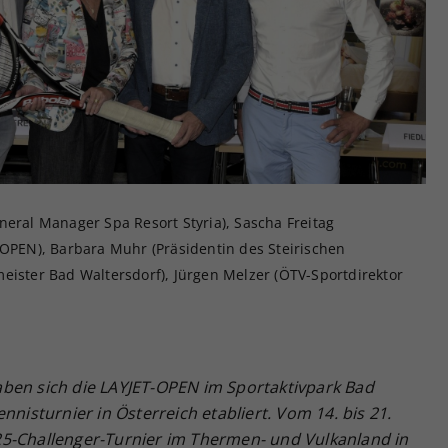
Zweck
generierte ID, für die historische Speicherung
Ihrer vorgenommen Einstellungen, falls der
Webseiten-Betreiber dies eingestellt hat.
neral Manager Spa Resort Styria), Sascha Freitag
-OPEN), Barbara Muhr (Präsidentin des Steirischen
eister Bad Waltersdorf), Jürgen Melzer (ÖTV-Sportdirektor
aben sich die LAYJET-OPEN
im Sportaktivpark
Bad
nnisturnier in Österreich etabliert. Vom 14. bis 21.
5-Challenger-Turnier im Thermen- und Vulkanland in