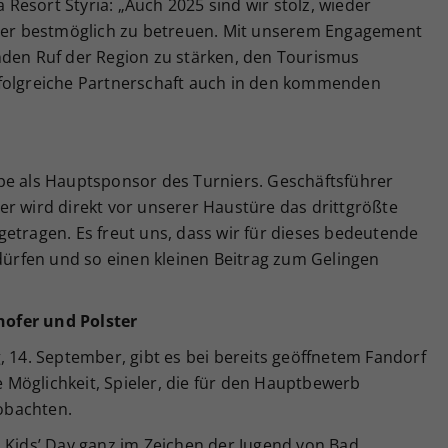
esort Styria: „Auch 2025 sind wir stolz, wieder
eler bestmöglich zu betreuen. Mit unserem Engagement
nden Ruf der Region zu stärken, den Tourismus
rfolgreiche Partnerschaft auch in den kommenden
pe als Hauptsponsor des Turniers. Geschäftsführer
er wird direkt vor unserer Haustüre das drittgrößte
etragen. Es freut uns, dass wir für dieses bedeutende
 dürfen und so einen kleinen Beitrag zum Gelingen
ofer und Polster
, 14. September, gibt es bei bereits geöffnetem Fandorf
ie Möglichkeit, Spieler, die für den Hauptbewerb
eobachten.
s Kids’ Day ganz im Zeichen der Jugend von Bad