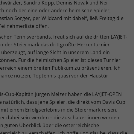
chwärzler, Sandro Kopp, Dennis Novak und Neil
uch noch der eine oder andere heimische Spieler,
tian Sorger, per Wildcard mit dabei“, ließ Freitag die
Teilnehmerliste offen.
chen Tennisverbands, freut sich auf die dritten LAYJET-
 in der Steiermark das drittgrößte Herrenturnier
 überzeugt, auf lange Sicht in unserem Land ein
können. Für die heimischen Spieler ist dieses Turnier
sterreich einem breiten Publikum zu präsentieren. Ich
Chance nützen, Toptennis quasi vor der Haustür
is-Cup-Kapitän Jürgen Melzer haben die LAYJET-OPEN
 natürlich, dass jene Spieler, die direkt vom Davis Cup
t einem Erfolgserlebnis in die Steiermark reisen.
ler dabei sein werden – die Zuschauer:innen werden
n guten Überblick über die österreichische
ergleich zu verschaffen. Ich hoffe und glaube, dass die