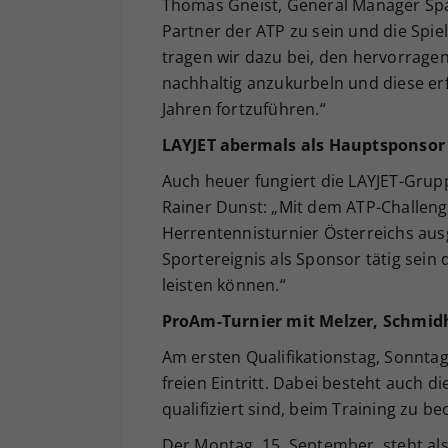
Thomas Gneist, General Manager Spa R
Partner der ATP zu sein und die Spi
tragen wir dazu bei, den hervorrage
nachhaltig anzukurbeln und diese e
Jahren fortzuführen.“
LAYJET abermals als Hauptsponsor
Auch heuer fungiert die LAYJET-Grup
Rainer Dunst: „Mit dem ATP-Challeng
Herrentennisturnier Österreichs ausg
Sportereignis als Sponsor tätig sein
leisten können.“
ProAm-Turnier mit Melzer, Schmidh
Am ersten Qualifikationstag, Sonntag
freien Eintritt. Dabei besteht auch d
qualifiziert sind, beim Training zu b
Der Montag, 15. September, steht al