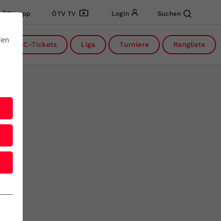
ÖTV App
ÖTV TV
Login
Suchen
den
DC-Tickets
Liga
Turniere
Rangliste