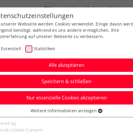
ÖTV
Landesverbände
News
tenschutzeinstellungen
 unserer Webseite werden Cookies verwendet. Einige davon wer
Ausbildungen
Services
Über uns
ngend benötigt, während es uns andere ermöglichen, Ihre
zererfahrung auf unserer Webseite zu verbessern.
Essenziell
Statistiken
Alle akzeptieren
Speichern & schließen
Nur essenzielle Cookies akzeptieren
Chance vor
Weitere Informationen anzeigen
ssenziell
für mehrere junge
senzielle Cookies werden für grundlegende Funktionen der
ered by
bseite benötigt. Dadurch ist gewährleistet, dass die Webseite
linski Cookie Consent