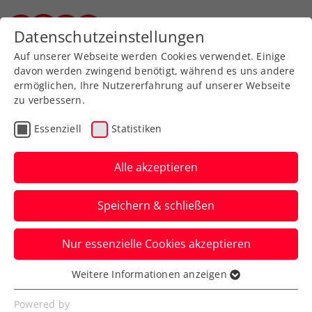
Zurück zur Newsübersicht
Datenschutzeinstellungen
Steirischer Tennisverband
Auf unserer Webseite werden Cookies verwendet. Einige
davon werden zwingend benötigt, während es uns andere
ermöglichen, Ihre Nutzererfahrung auf unserer Webseite
zu verbessern.
ITF
Turniere
Kids & Jugend
Essenziell
Statistiken
Australian Open:
Hauchdünne
Alle akzeptieren
Auftaktniederlage für
Speichern & schließen
Behrmann
Nur essenzielle Cookies akzeptieren
Die ÖTV-Nachwuchshoffnung verliert in
Melbourne in Runde eins erst im Tiebreak
Weitere Informationen anzeigen
Essenziell
des dritten Satzes.
Essenzielle Cookies werden für grundlegende
Powered by