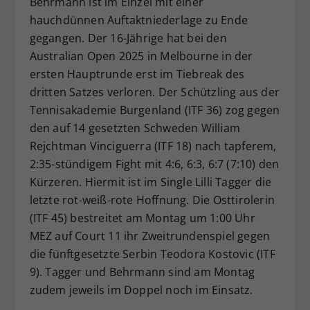
Behrmann ist im Einzel mit einer
Dieser Wert speichert Ihre Consent-
hauchdünnen Auftaktniederlage zu Ende
Einstellungen. Unter anderem eine
gegangen. Der 16-Jährige hat bei den
zufällig generierte ID, für die
Australian Open 2025 in Melbourne in der
Zweck
historische Speicherung Ihrer
ersten Hauptrunde erst im Tiebreak des
vorgenommen Einstellungen, falls der
dritten Satzes verloren. Der Schützling aus der
Webseiten-Betreiber dies eingestellt
hat.
Tennisakademie Burgenland (ITF 36) zog gegen
den auf 14 gesetzten Schweden William
Rejchtman Vinciguerra (ITF 18) nach tapferem,
2:35-stündigem Fight mit 4:6, 6:3, 6:7 (7:10) den
Kürzeren. Hiermit ist im Single Lilli Tagger die
letzte rot-weiß-rote Hoffnung. Die Osttirolerin
(ITF 45) bestreitet am Montag um 1:00 Uhr
MEZ auf Court 11 ihr Zweitrundenspiel gegen
die fünftgesetzte Serbin Teodora Kostovic (ITF
9). Tagger und Behrmann sind am Montag
zudem jeweils im Doppel noch im Einsatz.