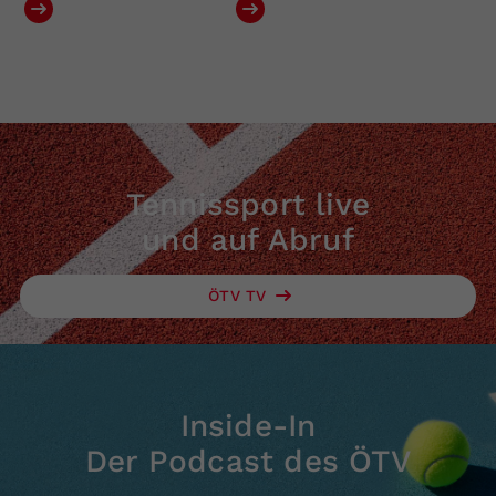
Tennissport live
und auf Abruf
ÖTV TV
Inside-In
Der Podcast des ÖTV