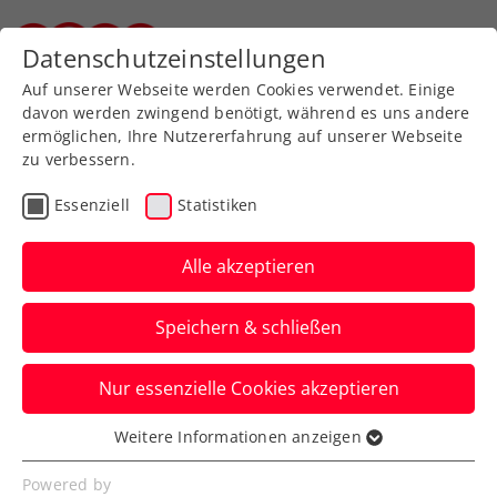
Zurück zur Newsübersicht
Datenschutzeinstellungen
Steirischer Tennisverband
Auf unserer Webseite werden Cookies verwendet. Einige
davon werden zwingend benötigt, während es uns andere
ermöglichen, Ihre Nutzererfahrung auf unserer Webseite
zu verbessern.
Turniere
ATP
Essenziell
Statistiken
ATP Astana: Ofner knackt
trotz Halbfinalniederlage
Alle akzeptieren
erstmals die Top 50
Speichern & schließen
Das ÖTV-Ass wird in Kasachstans
Nur essenzielle Cookies akzeptieren
Hauptstadt gestoppt. Jetzt wartet die ATP-
Masters-1000-Premiere.
Weitere Informationen anzeigen
Essenziell
Verfasst von: Manuel Wachta, 02.10.2023
Essenzielle Cookies werden für grundlegende
Powered by