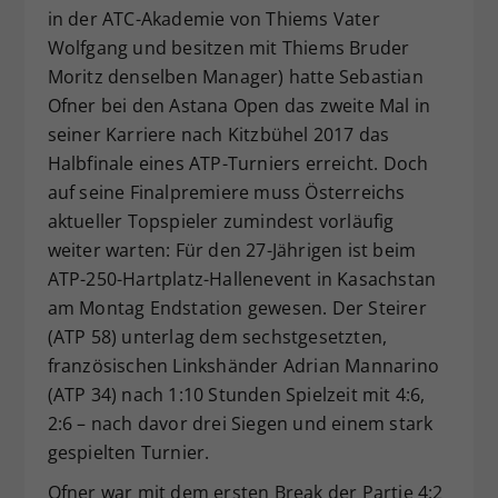
in der ATC-Akademie von Thiems Vater
Dieser Wert speichert Ihre Consent-
Wolfgang und besitzen mit Thiems Bruder
Einstellungen. Unter anderem eine
zufällig generierte ID, für die
Moritz denselben Manager) hatte Sebastian
Zweck
historische Speicherung Ihrer
Ofner bei den Astana Open das zweite Mal in
vorgenommen Einstellungen, falls der
seiner Karriere nach Kitzbühel 2017 das
Webseiten-Betreiber dies eingestellt
Halbfinale eines ATP-Turniers erreicht. Doch
hat.
auf seine Finalpremiere muss Österreichs
aktueller Topspieler zumindest vorläufig
weiter warten: Für den 27-Jährigen ist beim
ATP-250-Hartplatz-Hallenevent in Kasachstan
am Montag Endstation gewesen. Der Steirer
(ATP 58) unterlag dem sechstgesetzten,
französischen Linkshänder Adrian Mannarino
(ATP 34) nach 1:10 Stunden Spielzeit mit 4:6,
2:6 – nach davor drei Siegen und einem stark
gespielten Turnier.
Ofner war mit dem ersten Break der Partie 4:2