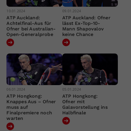
10.01.2024
09.01.2024
ATP Auckland:
ATP Auckland: Ofner
Achtelfinal-Aus für
lässt Ex-Top-10-
Ofner bei Australian-
Mann Shapovalov
Open-Generalprobe
keine Chance
06.01.2024
05.01.2024
ATP Hongkong:
ATP Hongkong:
Knappes Aus – Ofner
Ofner mit
muss auf
Galavorstellung ins
Finalpremiere noch
Halbfinale
warten