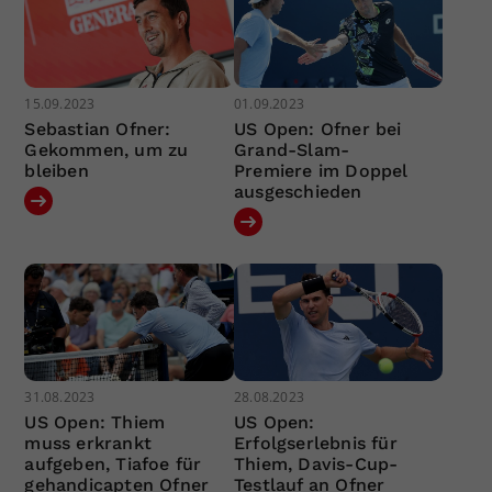
15.09.2023
01.09.2023
Sebastian Ofner:
US Open: Ofner bei
Gekommen, um zu
Grand-Slam-
bleiben
Premiere im Doppel
ausgeschieden
31.08.2023
28.08.2023
US Open: Thiem
US Open:
muss erkrankt
Erfolgserlebnis für
aufgeben, Tiafoe für
Thiem, Davis-Cup-
gehandicapten Ofner
Testlauf an Ofner