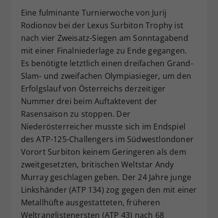
Dieser Wert speichert Ihre Consent-
Eine fulminante Turnierwoche von Jurij
Einstellungen. Unter anderem eine
Rodionov bei der Lexus Surbiton Trophy ist
zufällig generierte ID, für die
nach vier Zweisatz-Siegen am Sonntagabend
Zweck
historische Speicherung Ihrer
mit einer Finalniederlage zu Ende gegangen.
vorgenommen Einstellungen, falls der
Es benötigte letztlich einen dreifachen Grand-
Webseiten-Betreiber dies eingestellt
Slam- und zweifachen Olympiasieger, um den
hat.
Erfolgslauf von Österreichs derzeitiger
Nummer drei beim Auftaktevent der
Rasensaison zu stoppen. Der
Niederösterreicher musste sich im Endspiel
des ATP-125-Challengers im Südwestlondoner
Vorort Surbiton keinem Geringeren als dem
zweitgesetzten, britischen Weltstar Andy
Murray geschlagen geben. Der 24 Jahre junge
Linkshänder (ATP 134) zog gegen den mit einer
Metallhüfte ausgestatteten, früheren
Weltranglistenersten (ATP 43) nach 68