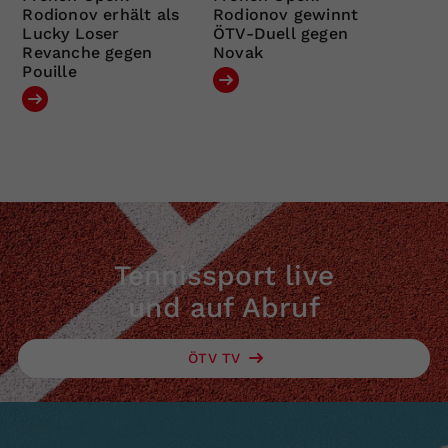
Rodionov erhält als
Rodionov gewinnt
Lucky Loser
ÖTV-Duell gegen
Revanche gegen
Novak
Pouille
Tennissport live
und auf Abruf
ÖTV TV