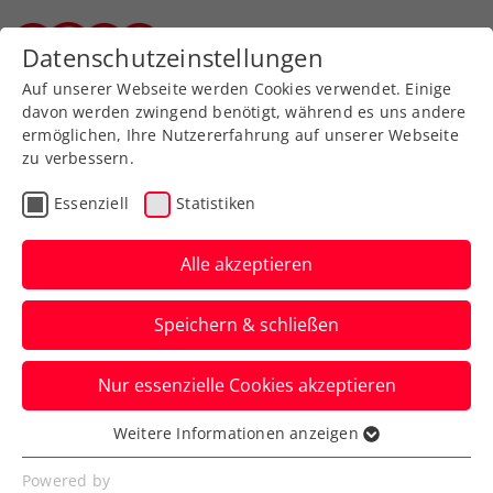
Zurück zur Newsübersicht
Datenschutzeinstellungen
Steirischer Tennisverband
Auf unserer Webseite werden Cookies verwendet. Einige
davon werden zwingend benötigt, während es uns andere
ermöglichen, Ihre Nutzererfahrung auf unserer Webseite
zu verbessern.
Turniere
ATP
Essenziell
Statistiken
ATP-Challenger Surbiton:
Rodionov erst im
Alle akzeptieren
Endspiel durch Murray
Speichern & schließen
gestoppt
Nur essenzielle Cookies akzeptieren
Erst die Ex-ATP-Nummer-eins ist fürs
ÖTV-Ass in Großbritannien eine Nummer
Weitere Informationen anzeigen
Essenziell
zu groß.
Essenzielle Cookies werden für grundlegende
Powered by