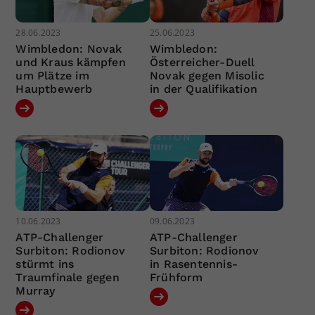
28.06.2023
25.06.2023
Wimbledon: Novak
Wimbledon:
und Kraus kämpfen
Österreicher-Duell
um Plätze im
Novak gegen Misolic
Hauptbewerb
in der Qualifikation
10.06.2023
09.06.2023
ATP-Challenger
ATP-Challenger
Surbiton: Rodionov
Surbiton: Rodionov
stürmt ins
in Rasentennis-
Traumfinale gegen
Frühform
Murray