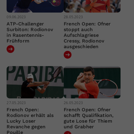
09.06.2023
28.05.2023
ATP-Challenger
French Open: Ofner
Surbiton: Rodionov
stoppt auch
in Rasentennis-
Aufschlagriese
Frühform
Cressy, Rodionov
ausgeschieden
27.05.2023
26.05.2023
French Open:
French Open: Ofner
Rodionov erhält als
schafft Qualifikation,
Lucky Loser
gute Lose für Thiem
Revanche gegen
und Grabher
Pouille