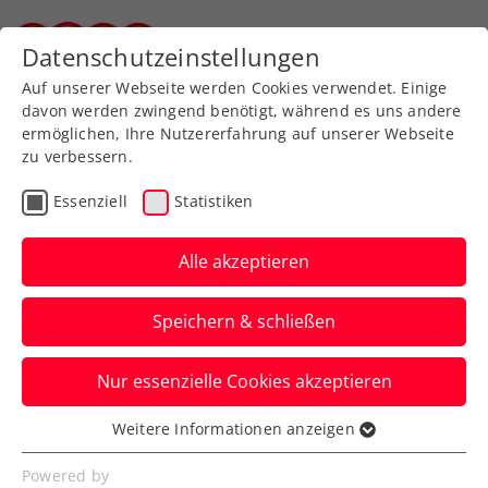
Zurück zur Newsübersicht
Datenschutzeinstellungen
Steirischer Tennisverband
Auf unserer Webseite werden Cookies verwendet. Einige
davon werden zwingend benötigt, während es uns andere
ermöglichen, Ihre Nutzererfahrung auf unserer Webseite
zu verbessern.
Turniere
ATP
Essenziell
Statistiken
ATP-Challenger Surbiton:
Rodionov stürmt ins
Alle akzeptieren
Traumfinale gegen Murray
Speichern & schließen
Österreichs aktuelle Nummer drei greift
Nur essenzielle Cookies akzeptieren
in Großbritannien nach dem Titel.
Weitere Informationen anzeigen
Verfasst von: Manuel Wachta, 10.06.2023
Essenziell
Essenzielle Cookies werden für grundlegende
Powered by