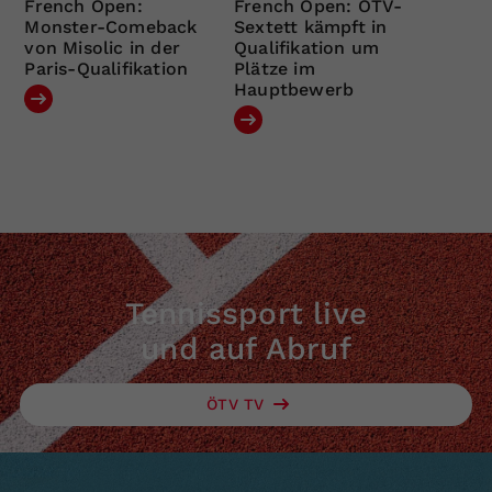
French Open:
French Open: ÖTV-
Monster-Comeback
Sextett kämpft in
von Misolic in der
Qualifikation um
Paris-Qualifikation
Plätze im
Hauptbewerb
Tennissport live
und auf Abruf
ÖTV TV