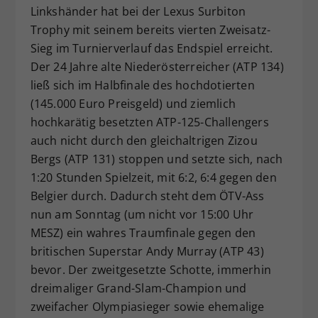
Linkshänder hat bei der Lexus Surbiton
Dieser Wert speichert Ihre Consent-
Trophy mit seinem bereits vierten Zweisatz-
Einstellungen. Unter anderem eine
Sieg im Turnierverlauf das Endspiel erreicht.
zufällig generierte ID, für die
Zweck
historische Speicherung Ihrer
Der 24 Jahre alte Niederösterreicher (ATP 134)
vorgenommen Einstellungen, falls der
ließ sich im Halbfinale des hochdotierten
Webseiten-Betreiber dies eingestellt
(145.000 Euro Preisgeld) und ziemlich
hat.
hochkarätig besetzten ATP-125-Challengers
auch nicht durch den gleichaltrigen Zizou
Bergs (ATP 131) stoppen und setzte sich, nach
1:20 Stunden Spielzeit, mit 6:2, 6:4 gegen den
Belgier durch. Dadurch steht dem ÖTV-Ass
nun am Sonntag (um nicht vor 15:00 Uhr
MESZ) ein wahres Traumfinale gegen den
britischen Superstar Andy Murray (ATP 43)
bevor. Der zweitgesetzte Schotte, immerhin
dreimaliger Grand-Slam-Champion und
zweifacher Olympiasieger sowie ehemalige