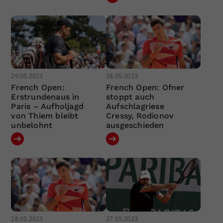
29.05.2023
28.05.2023
French Open:
French Open: Ofner
Erstrundenaus in
stoppt auch
Paris – Aufholjagd
Aufschlagriese
von Thiem bleibt
Cressy, Rodionov
unbelohnt
ausgeschieden
28.05.2023
27.05.2023