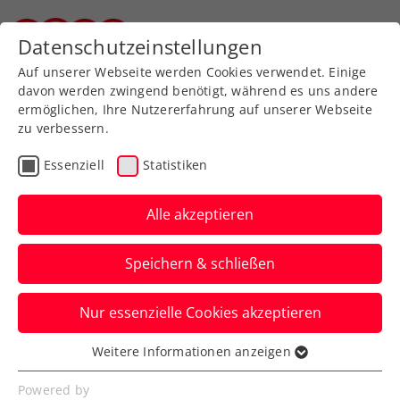
Zurück zur Newsübersicht
Datenschutzeinstellungen
Steirischer Tennisverband
Auf unserer Webseite werden Cookies verwendet. Einige
davon werden zwingend benötigt, während es uns andere
ermöglichen, Ihre Nutzererfahrung auf unserer Webseite
zu verbessern.
Turniere
ATP
WTA
Essenziell
Statistiken
French Open: ÖTV-Sextett
kämpft in Qualifikation
Alle akzeptieren
um Plätze im
Speichern & schließen
Hauptbewerb
Nur essenzielle Cookies akzeptieren
Fünf ÖTV-Herren und eine ÖTV-Dame
sind beim Grand-Slam-Turnier in Paris in
Weitere Informationen anzeigen
Essenziell
der Vorausscheidung dabei.
Essenzielle Cookies werden für grundlegende
Powered by