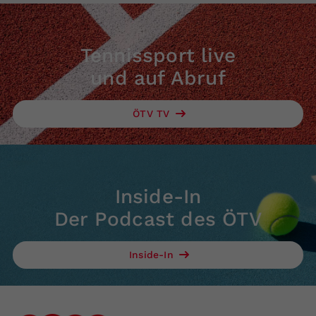
Tennissport live
und auf Abruf
ÖTV TV
Inside-In
Der Podcast des ÖTV
Inside-In