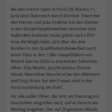
Dieser Wert speichert Ihre Consent-
Bei den French Open in Paris (28. Mai bis 11.
Einstellungen. Unter anderem eine
Juni) wird Österreich durch Dominic Thiem bei
zufällig generierte ID, für die
den Herren und Julia Grabher bei den Damen
Zweck
historische Speicherung Ihrer
vorgenommen Einstellungen, falls der
in den Einzel-Hauptbewerben vertreten sein.
Webseiten-Betreiber dies eingestellt
Außerdem besitzen heuer gleich sechs ÖTV-
hat.
Asse die Möglichkeit, sich über die drei
Runden in den Qualifikationsbewerben auch
einen Platz in den 128er-Hauptfeldern von
Roland Garros 2023 zu erarbeiten: Sebastian
Ofner, Filip Misolic, Jurij Rodionov, Dennis
Novak, Maximilian Neuchrist bei den Männern
und Sinja Kraus bei den Frauen sind in der
Vorausscheidung am Start.
Für alle außer Ofner, der erst am Dienstag ins
Geschehen eingreifen wird, soll es bereits am
Montag losgehen. Der auf 20 gesetzte Misolic