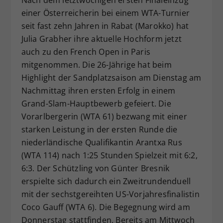
Dieser Wert speichert Ihre Consent-
einer Österreicherin bei einem WTA-Turnier
Einstellungen. Unter anderem eine
seit fast zehn Jahren in Rabat (Marokko) hat
zufällig generierte ID, für die
Julia Grabher ihre aktuelle Hochform jetzt
Zweck
historische Speicherung Ihrer
auch zu den French Open in Paris
vorgenommen Einstellungen, falls der
mitgenommen. Die 26-Jährige hat beim
Webseiten-Betreiber dies eingestellt
Highlight der Sandplatzsaison am Dienstag am
hat.
Nachmittag ihren ersten Erfolg in einem
Grand-Slam-Hauptbewerb gefeiert. Die
Vorarlbergerin (WTA 61) bezwang mit einer
starken Leistung in der ersten Runde die
niederländische Qualifikantin Arantxa Rus
(WTA 114) nach 1:25 Stunden Spielzeit mit 6:2,
6:3. Der Schützling von Günter Bresnik
erspielte sich dadurch ein Zweitrundenduell
mit der sechstgereihten US-Vorjahresfinalistin
Coco Gauff (WTA 6). Die Begegnung wird am
Donnerstag stattfinden. Bereits am Mittwoch