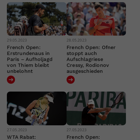
29.05.2023
28.05.2023
French Open:
French Open: Ofner
Erstrundenaus in
stoppt auch
Paris – Aufholjagd
Aufschlagriese
von Thiem bleibt
Cressy, Rodionov
unbelohnt
ausgeschieden
27.05.2023
27.05.2023
WTA Rabat:
French Open: