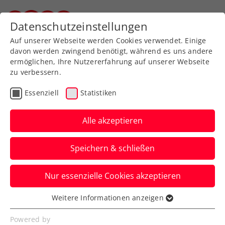
Zurück zur Newsübersicht
Datenschutzeinstellungen
Steirischer Tennisverband
Auf unserer Webseite werden Cookies verwendet. Einige
davon werden zwingend benötigt, während es uns andere
ermöglichen, Ihre Nutzererfahrung auf unserer Webseite
zu verbessern.
Turniere
WTA
Essenziell
Statistiken
French Open: Starke
Grabher feiert 1. Sieg in
Alle akzeptieren
Grand-Slam-
Speichern & schließen
Hauptbewerb
Nur essenzielle Cookies akzeptieren
Das ÖTV-Aushängeschild erarbeitet sich
hiermit ein Zweitrundenduell mit
Weitere Informationen anzeigen
Essenziell
Vorjahresfinalistin Coco Gauff.
Essenzielle Cookies werden für grundlegende
Powered by