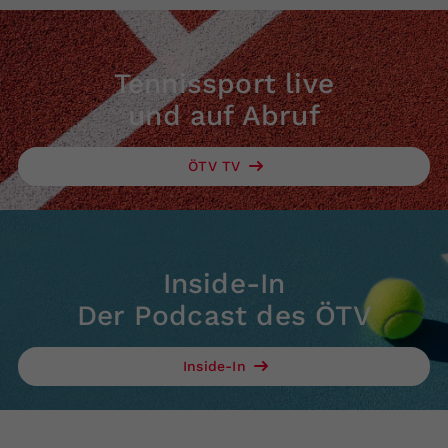
Tennissport live
und auf Abruf
ÖTV TV
Inside-In
Der Podcast des ÖTV
Inside-In