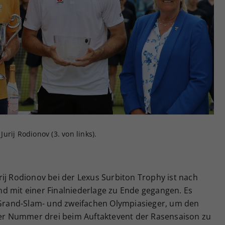
Zweck
generierte ID, für die historische Speicherung
Ihrer vorgenommen Einstellungen, falls der
Webseiten-Betreiber dies eingestellt hat.
Jurij Rodionov (3. von links).
ij Rodionov bei der Lexus Surbiton Trophy ist nach
d mit einer Finalniederlage zu Ende gegangen. Es
n Grand-Slam- und zweifachen Olympiasieger, um den
iger Nummer drei beim Auftaktevent der Rasensaison zu