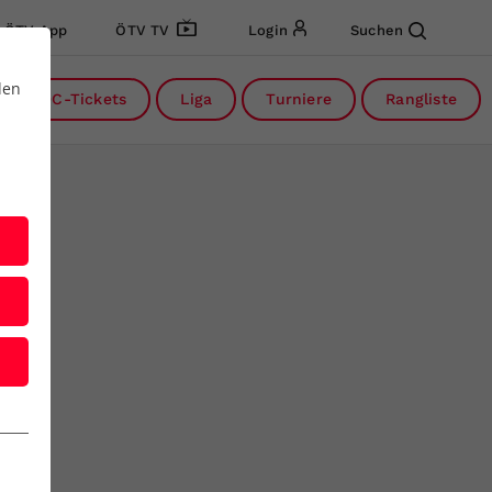
ÖTV App
ÖTV TV
Login
Suchen
den
DC-Tickets
Liga
Turniere
Rangliste