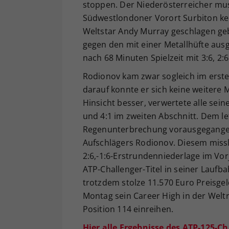
stoppen. Der Niederösterreicher mus
Südwestlondoner Vorort Surbiton ke
Weltstar Andy Murray geschlagen geb
gegen den mit einer Metallhüfte ausg
nach 68 Minuten Spielzeit mit 3:6, 2:
Rodionov kam zwar sogleich im erste
darauf konnte er sich keine weitere 
Hinsicht besser, verwertete alle sein
und 4:1 im zweiten Abschnitt. Dem l
Regenunterbrechung vorausgegangen, 
Aufschlägers Rodionov. Diesem missl
2:6,-1:6-Erstrundenniederlage im Vo
ATP-Challenger-Titel in seiner Laufb
trotzdem stolze 11.570 Euro Preisgel
Montag sein Career High in der Weltr
Position 114 einreihen.
Hier alle Ergebnisse des ATP-125-Ch