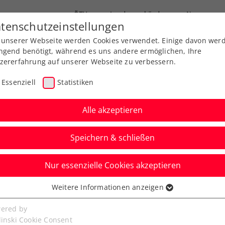
ÖTV
Landesverbände
News
tenschutzeinstellungen
 unserer Webseite werden Cookies verwendet. Einige davon wer
Ausbildungen
Services
Über uns
ngend benötigt, während es uns andere ermöglichen, Ihre
zererfahrung auf unserer Webseite zu verbessern.
Essenziell
Statistiken
Alle akzeptieren
Speichern & schließen
Nur essenzielle Cookies akzeptieren
 Surbiton: Rodionov
Weitere Informationen anzeigen
ssenziell
el durch Murray
senzielle Cookies werden für grundlegende Funktionen der
ered by
bseite benötigt. Dadurch ist gewährleistet, dass die Webseite
linski Cookie Consent