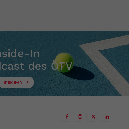
nside-In
dcast des ÖTV
Inside-In