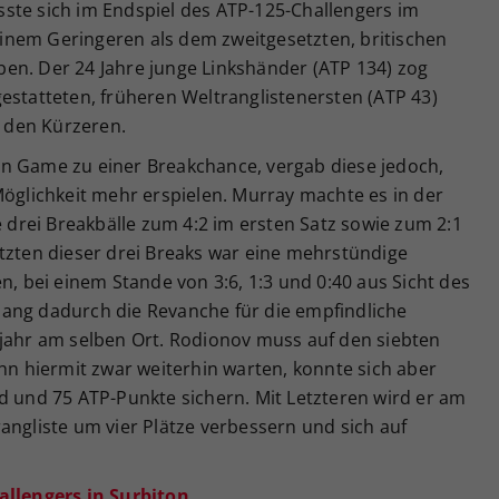
ste sich im Endspiel des ATP-125-Challengers im
inem Geringeren als dem zweitgesetzten, britischen
en. Der 24 Jahre junge Linkshänder (ATP 134) zog
estatteten, früheren Weltranglistenersten (ATP 43)
6 den Kürzeren.
n Game zu einer Breakchance, vergab diese jedoch,
Möglichkeit mehr erspielen. Murray machte es in der
e drei Breakbälle zum 4:2 im ersten Satz sowie zum 2:1
etzten dieser drei Breaks war eine mehrstündige
bei einem Stande von 3:6, 1:3 und 0:40 aus Sicht des
ang dadurch die Revanche für die empfindliche
rjahr am selben Ort. Rodionov muss auf den siebten
ahn hiermit zwar weiterhin warten, konnte sich aber
d und 75 ATP-Punkte sichern. Mit Letzteren wird er am
angliste um vier Plätze verbessern und sich auf
allengers in Surbiton.