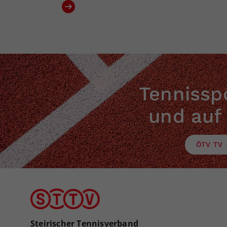
Tennisspo
und auf
ÖTV TV
Steirischer Tennisverband