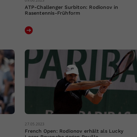
09.06.2023
ATP-Challenger Surbiton: Rodionov in
Rasentennis-Frühform
27.05.2023
French Open: Rodionov erhält als Lucky
Loser Revanche gegen Pouille