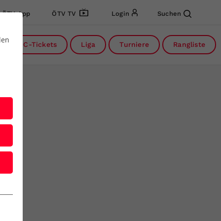
ÖTV App
ÖTV TV
Login
Suchen
den
DC-Tickets
Liga
Turniere
Rangliste