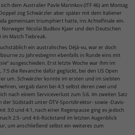
 sich dem Australier Pavle Marinkov (ITF 46) am Montag
m Doppel zog Schwärzler aber später mit dem Italiener
ada gemeinsam triumphiert hatte, ins Achtelfinale ein.
n Norweger Nicolai Budkov Kjaer und den Deutschen
:3 im Match Tiebreak.
chstäblich ein australisches Déjà-vu, war er doch
lbourne zu Jahresbeginn ebenfalls in Runde eins mit
ussie“ ausgeschieden. Erst letzte Woche war ihm im
3, 7:5 die Revanche dafür geglückt, bei den US Open
er um. Schwärzler konnte im ersten und im siebten
ehren, vergab dann bei 4:3 selbst deren zwei und
ich nach einem Serviceverlust zum 5:6. Im zweiten Satz
in der Südstadt unter ÖTV-Sportdirektor- sowie -Davis-
mit 3:0 und 4:1, nach einer Regenpause ging es jedoch
 nach 2:5- und 4:6-Rückstand im letzten Augenblick
ur, um anschließend selbst ein weiteres zum