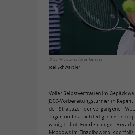
© GEPA pictures / Alan Grieves
Joel Schwärzler
Voller Selbstvertrauen im Gepäck wa
J300-Vorbereitungsturnier in Repent
den Strapazen der vergangenen Woche
Tagen und danach lediglich einem spi
wenig Tribut. Für den jungen Vorarlb
Meadows im Einzelbewerb jedenfalls