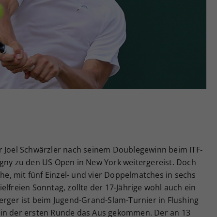
Zweck
generierte ID, für die historische Speicherung
Ihrer vorgenommen Einstellungen, falls der
Webseiten-Betreiber dies eingestellt hat.
r Joel Schwärzler nach seinem Doublegewinn beim ITF-
igny zu den US Open in New York weitergereist. Doch
, mit fünf Einzel- und vier Doppelmatches in sechs
elfreien Sonntag, zollte der 17-Jährige wohl auch ein
erger ist beim Jugend-Grand-Slam-Turnier in Flushing
 in der ersten Runde das Aus gekommen. Der an 13