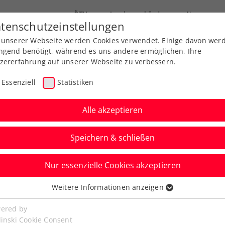
ÖTV
Landesverbände
News
tenschutzeinstellungen
 unserer Webseite werden Cookies verwendet. Einige davon wer
Ausbildungen
Services
Über uns
ngend benötigt, während es uns andere ermöglichen, Ihre
zererfahrung auf unserer Webseite zu verbessern.
Essenziell
Statistiken
Alle akzeptieren
Speichern & schließen
Nur essenzielle Cookies akzeptieren
Déjà-vu für Schwärzler
Weitere Informationen anzeigen
ssenziell
 New York
senzielle Cookies werden für grundlegende Funktionen der
ered by
bseite benötigt. Dadurch ist gewährleistet, dass die Webseite
linski Cookie Consent