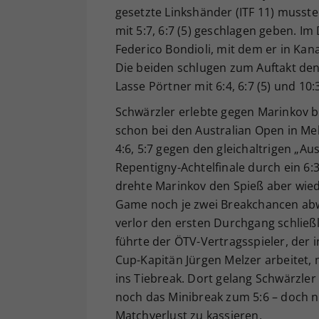
gesetzte Linkshänder (ITF 11) musste
mit 5:7, 6:7 (5) geschlagen geben. I
Federico Bondioli, mit dem er in Kan
Die beiden schlugen zum Auftakt de
Lasse Pörtner mit 6:4, 6:7 (5) und 10
Schwärzler erlebte gegen Marinkov bu
schon bei den Australian Open in Me
4:6, 5:7 gegen den gleichaltrigen „A
Repentigny-Achtelfinale durch ein 6:
drehte Marinkov den Spieß aber wied
Game noch je zwei Breakchancen abw
verlor den ersten Durchgang schließl
führte der ÖTV-Vertragsspieler, der 
Cup-Kapitän Jürgen Melzer arbeitet, 
ins Tiebreak. Dort gelang Schwärzler
noch das Minibreak zum 5:6 – doch n
Matchverlust zu kassieren.