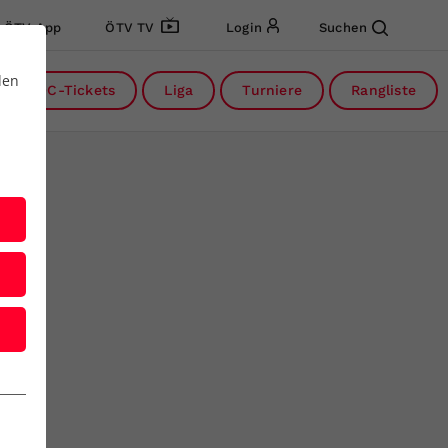
ÖTV App
ÖTV TV
Login
Suchen
den
DC-Tickets
Liga
Turniere
Rangliste