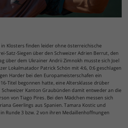
Zweck
generierte ID, für die historische Speicherung
Ihrer vorgenommen Einstellungen, falls der
Webseiten-Betreiber dies eingestellt hat.
 in Klosters finden leider ohne österreichische
Drei-Satz-Siegen über den Schweizer Adrien Berrut, den
ag über dem Ukrainer Andrii Zimnokh musste sich Joel
zer Lokalmatador Patrick Schön mit 4:6, 0:6 geschlagen
igen Harder bei den Europameisterschafen ein
U16-Titel begonnen hatte, eine Altersklasse drüber
m Schweizer Kanton Graubünden damit entweder an die
rson von Tiago Pires. Bei den Mädchen messen sich
riana Geerlings aus Spanien. Tamara Kostic und
in Runde 3 bzw. 2 von ihren Medaillenhoffnungen