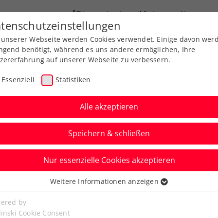
ÖTV
Landesverbände
News
tenschutzeinstellungen
 unserer Webseite werden Cookies verwendet. Einige davon wer
Ausbildungen
Services
Über uns
ngend benötigt, während es uns andere ermöglichen, Ihre
zererfahrung auf unserer Webseite zu verbessern.
Essenziell
Statistiken
Alle akzeptieren
Speichern & schließen
Nur essenzielle Cookies akzeptieren
Schwärzlers
Weitere Informationen anzeigen
ssenziell
dete im Halbfinale
senzielle Cookies werden für grundlegende Funktionen der
ered by
bseite benötigt. Dadurch ist gewährleistet, dass die Webseite
linski Cookie Consent