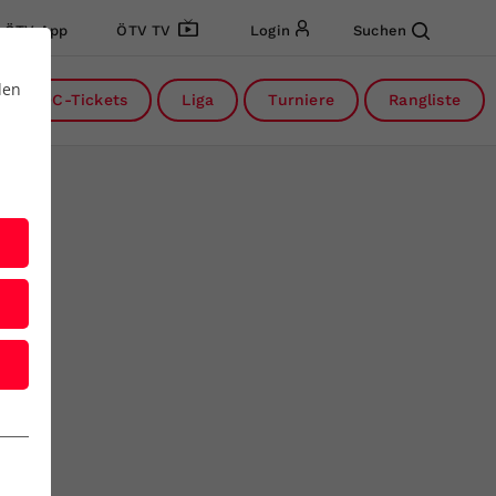
ÖTV App
ÖTV TV
Login
Suchen
den
DC-Tickets
Liga
Turniere
Rangliste