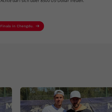
Achte darf sich über 8500 US-Dollar freuen.
r Finals in Chengdu.