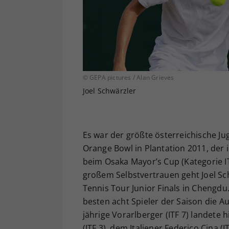
© GEPA pictures / Alan Grieves
Joel Schwärzler
Es war der größte österreichische Ju
Orange Bowl in Plantation 2011, der
beim Osaka Mayor’s Cup (Kategorie 
großem Selbstvertrauen geht Joel Sc
Tennis Tour Junior Finals in Chengd
besten acht Spieler der Saison die
jährige Vorarlberger (ITF 7) landete
(ITF 3), dem Italiener Federico Cina (