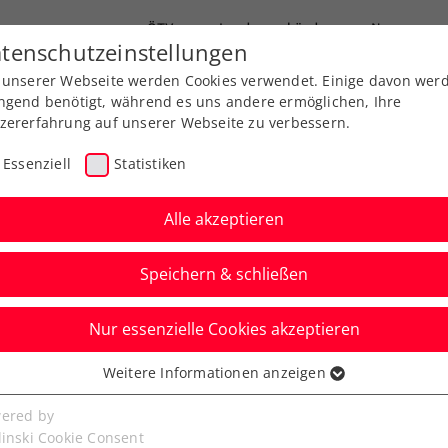
ÖTV
Landesverbände
News
tenschutzeinstellungen
 unserer Webseite werden Cookies verwendet. Einige davon wer
Ausbildungen
Services
Über uns
ngend benötigt, während es uns andere ermöglichen, Ihre
zererfahrung auf unserer Webseite zu verbessern.
Essenziell
Statistiken
Alle akzeptieren
Speichern & schließen
Nur essenzielle Cookies akzeptieren
ls: Schwärzler startet
Weitere Informationen anzeigen
ssenziell
ersdorf-Sieger Djuric
senzielle Cookies werden für grundlegende Funktionen der
ered by
bseite benötigt. Dadurch ist gewährleistet, dass die Webseite
linski Cookie Consent