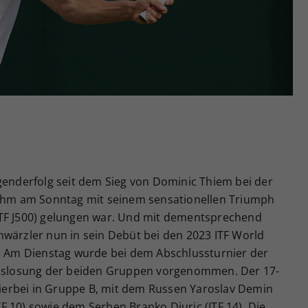
Zweck
generierte ID, für die historische Speicherung
Ihrer vorgenommen Einstellungen, falls der
Webseiten-Betreiber dies eingestellt hat.
genderfolg seit dem Sieg von Dominic Thiem bei der
 ihm am Sonntag mit seinem sensationellen Triumph
ITF J500) gelungen war. Und mit dementsprechend
hwärzler nun in sein Debüt bei den 2023 ITF World
u. Am Dienstag wurde bei dem Abschlussturnier der
 Auslosung der beiden Gruppen vorgenommen. Der 17-
 hierbei in Gruppe B, mit dem Russen Yaroslav Demin
ITF 10) sowie dem Serben Branko Djuric (ITF 14). Die