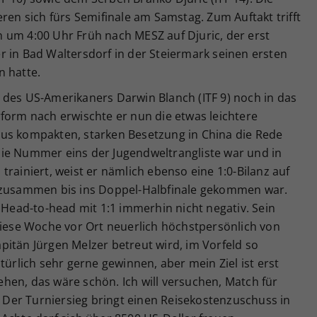
ren sich fürs Semifinale am Samstag. Zum Auftakt trifft
 um 4:00 Uhr Früh nach MESZ auf Djuric, der erst
r in Bad Waltersdorf in der Steiermark seinen ersten
n hatte.
 des US-Amerikaners Darwin Blanch (ITF 9) noch in das
form nach erwischte er nun die etwas leichtere
us kompakten, starken Besetzung in China die Rede
ie Nummer eins der Jugendweltrangliste war und in
rainiert, weist er nämlich ebenso eine 1:0-Bilanz auf
a zusammen bis ins Doppel-Halbfinale gekommen war.
n Head-to-head mit 1:1 immerhin nicht negativ. Sein
diese Woche vor Ort neuerlich höchstpersönlich von
itän Jürgen Melzer betreut wird, im Vorfeld so
türlich sehr gerne gewinnen, aber mein Ziel ist erst
hen, das wäre schön. Ich will versuchen, Match für
Der Turniersieg bringt einen Reisekostenzuschuss in