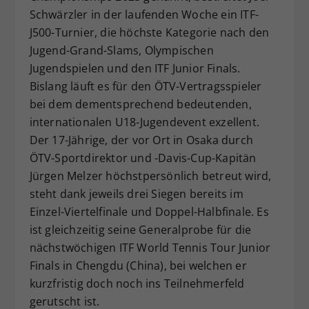
Schwärzler in der laufenden Woche ein ITF-
Dieser Wert speichert Ihre Consent-
J500-Turnier, die höchste Kategorie nach den
Einstellungen. Unter anderem eine
zufällig generierte ID, für die
Jugend-Grand-Slams, Olympischen
Zweck
historische Speicherung Ihrer
Jugendspielen und den ITF Junior Finals.
vorgenommen Einstellungen, falls der
Bislang läuft es für den ÖTV-Vertragsspieler
Webseiten-Betreiber dies eingestellt
bei dem dementsprechend bedeutenden,
hat.
internationalen U18-Jugendevent exzellent.
Der 17-Jährige, der vor Ort in Osaka durch
ÖTV-Sportdirektor und -Davis-Cup-Kapitän
Jürgen Melzer höchstpersönlich betreut wird,
steht dank jeweils drei Siegen bereits im
Einzel-Viertelfinale und Doppel-Halbfinale. Es
ist gleichzeitig seine Generalprobe für die
nächstwöchigen ITF World Tennis Tour Junior
Finals in Chengdu (China), bei welchen er
kurzfristig doch noch ins Teilnehmerfeld
gerutscht ist.