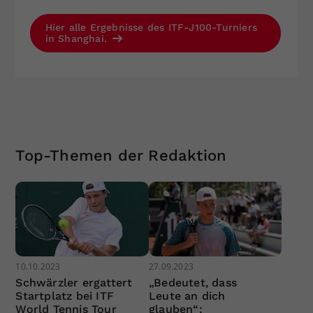
Hier alle Ergebnisse des ITF-J100-Turniers
in Shanghai.
Top-Themen der Redaktion
10.10.2023
27.09.2023
Schwärzler ergattert
„Bedeutet, dass
Startplatz bei ITF
Leute an dich
World Tennis Tour
glauben“: