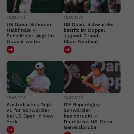
08.09.2023
06.09.2023
US Open: Schon im
US Open: Schwärzler
Halbfinale –
betritt im Doppel
Schwärzler siegt im
Jugend-Grand-
Doppel weiter
Slam-Neuland
05.09.2023
03.09.2023
Australisches Déjà-
ITF Repentigny:
vu für Schwärzler
Schwärzler
bei US Open in New
beeindruckt –
York
Double bei US-Open-
Generalprobe