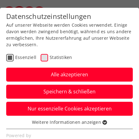
Zurück zur Newsübersicht
Datenschutzeinstellungen
Steirischer Tennisverband
Auf unserer Webseite werden Cookies verwendet. Einige
davon werden zwingend benötigt, während es uns andere
ermöglichen, Ihre Nutzererfahrung auf unserer Webseite
zu verbessern.
Turniere
Kids & Jugend
ITF
Essenziell
Statistiken
Schwärzler bei großem
ITF-Jugendturnier in
Alle akzeptieren
Osaka mit weißer Weste
Speichern & schließen
Bei einem weiteren internationalen U18-
Nur essenzielle Cookies akzeptieren
Event in Asien ist Nico Hipfl in Shanghai
auf Erfolgskurs.
Weitere Informationen anzeigen
Essenziell
Verfasst von: Manuel Wachta, 12.10.2023
Essenzielle Cookies werden für grundlegende
Powered by